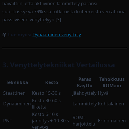
havaittiin, että aktiivinen lämmittely paransi
suorituskykyä 79%:ssa tutkituista kriteereistä verrattuna
passiiviseen venyttelyyn [3].
📖
Lue myös:
Dynaaminen venyttely
3. Venyttelytekniikat Vertailussa
Paras
Tehokkuus
Tekniikka
Kesto
Käyttö
ROM:iin
Staattinen
Kesto 15-30 s
Jäähdyttely
Hyvä
Kesto 30-60 s
Dynaaminen
Lämmittely
Kohtalainen
liikettä
Kesto 6-10 s
ROM-
PNF
jännitys + 10-30 s
Erinomainen
harjoittelu
venytys