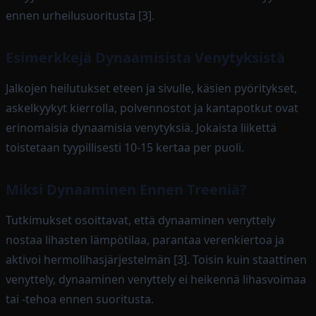
ennen urheilusuoritusta [3].
Esimerkkejä Dynaamisista Venytyksistä
Jalkojen heilutukset eteen ja sivulle, käsien pyöritykset,
askelkyykyt kierrolla, polvennostot ja kantapotkut ovat
erinomaisia dynaamisia venytyksiä. Jokaista liikettä
toistetaan tyypillisesti 10-15 kertaa per puoli.
Miksi Dynaaminen Ennen Treeniä?
Tutkimukset osoittavat, että dynaaminen venyttely
nostaa lihasten lämpötilaa, parantaa verenkiertoa ja
aktivoi hermolihasjärjestelmän [3]. Toisin kuin staattinen
venyttely, dynaaminen venyttely ei heikennä lihasvoimaa
tai -tehoa ennen suoritusta.