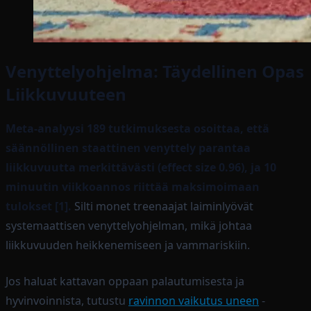
Venyttelyohjelma: Täydellinen Opas
Liikkuvuuteen
Meta-analyysi 189 tutkimuksesta osoittaa, että
säännöllinen staattinen venyttely parantaa
liikkuvuutta merkittävästi (effect size 0.96), ja 10
minuutin viikkoannos riittää maksimoimaan
tulokset [1].
Silti monet treenaajat laiminlyövät
systemaattisen venyttelyohjelman, mikä johtaa
liikkuvuuden heikkenemiseen ja vammariskiin.
Jos haluat kattavan oppaan palautumisesta ja
hyvinvoinnista, tutustu
ravinnon vaikutus uneen
-