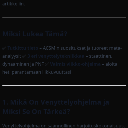
artikkeliin.
Miksi Lukea Tämä?
✅
Tutkittu tieto
– ACSM:n suositukset ja tuoreet meta-
analyysit ✅
3 eri venyttelytekniikkaa
– staattinen,
dynaaminen ja PNF ✅
Valmis viikko-ohjelma
– aloita
heti parantamaan liikkuvuuttasi
1. Mikä On Venyttelyohjelma ja
Miksi Se On Tärkeä?
Venyttelyohjelma on säännöllinen harjoituskokonaisuus,