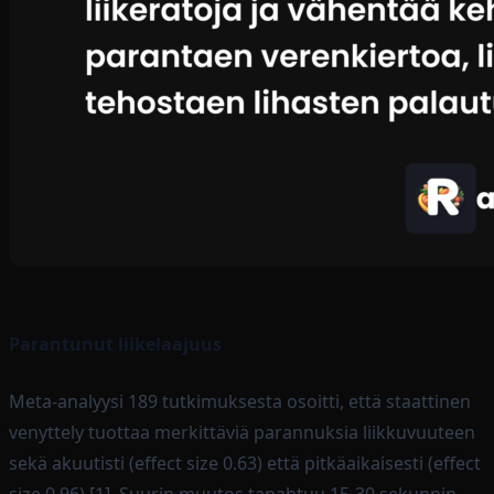
Parantunut liikelaajuus
Meta-analyysi 189 tutkimuksesta osoitti, että staattinen
venyttely tuottaa merkittäviä parannuksia liikkuvuuteen
sekä akuutisti (effect size 0.63) että pitkäaikaisesti (effect