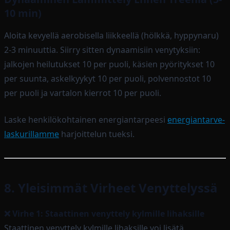
10 min)
Aloita kevyellä aerobisella liikkeellä (hölkkä, hyppynaru)
2-3 minuuttia. Siirry sitten dynaamisiin venytyksiin:
jalkojen heilutukset 10 per puoli, käsien pyöritykset 10
per suunta, askelkyykyt 10 per puoli, polvennostot 10
per puoli ja vartalon kierrot 10 per puoli.
Laske henkilökohtainen energiantarpeesi
energiantarve-
laskurillamme
harjoittelun tueksi.
8. Yleisimmät Virheet Venyttelyssä
❌ Virhe 1: Staattinen venyttely kylmille lihaksille
Staattinen venyttely kylmille lihaksille voi lisätä