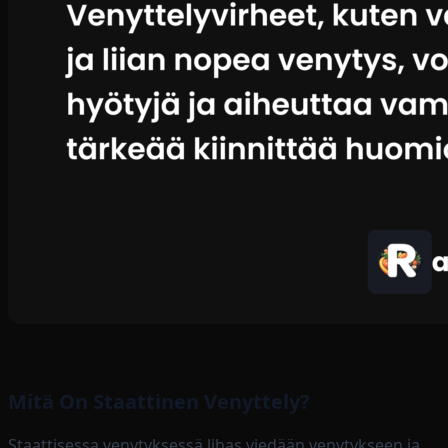
Mitä On Staattinen Venyttely?
Staattisessa venytyksessä lihas viedään venytykseen ja