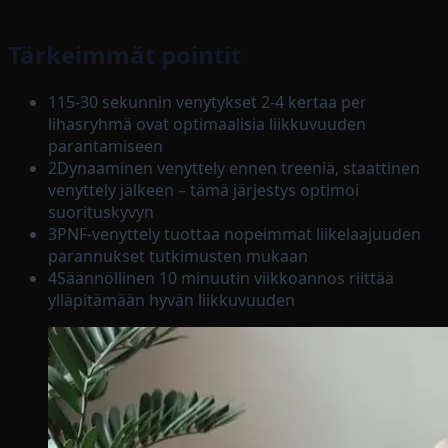
Tärkeimmät pointit
1
15-30 sekunnin venytykset 2-4 kertaa per
lihasryhmä ovat optimaalisia liikkuvuuden
parantamiseen
2
Dynaaminen venyttely ennen treeniä, staattinen
venyttely jälkeen – tämä järjestys optimoi
suorituskyvyn
3
PNF-venyttely tuottaa nopeimmat liikelaajuuden
parannukset tutkimusten mukaan
4
Säännöllinen 10 minuutin viikkoannos riittää
ylläpitämään hyvän liikkuvuuden