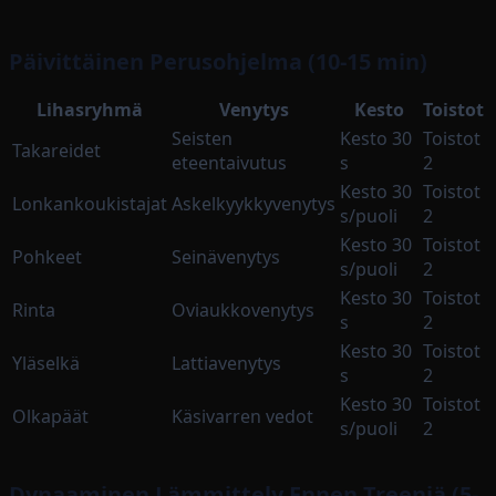
Päivittäinen Perusohjelma (10-15 min)
Lihasryhmä
Venytys
Kesto
Toistot
Seisten
Kesto 30
Toistot
Takareidet
eteentaivutus
s
2
Kesto 30
Toistot
Lonkankoukistajat
Askelkyykkyvenytys
s/puoli
2
Kesto 30
Toistot
Pohkeet
Seinävenytys
s/puoli
2
Kesto 30
Toistot
Rinta
Oviaukkovenytys
s
2
Kesto 30
Toistot
Yläselkä
Lattiavenytys
s
2
Kesto 30
Toistot
Olkapäät
Käsivarren vedot
s/puoli
2
Dynaaminen Lämmittely Ennen Treeniä (5-