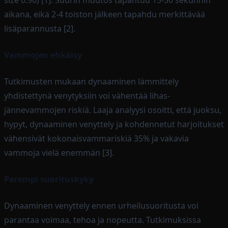
size 0.96) [1]. Suurin muutos tapahtuu 15-30 sekunnin
aikana, eikä 2-4 toiston jälkeen tapahdu merkittävää
lisäparannusta [2].
Vammojen ehkäisy
Tutkimusten mukaan dynaaminen lämmittely
yhdistettynä venytyksiin voi vähentää lihas-
jännevammojen riskiä. Laaja analyysi osoitti, että juoksu,
hypyt, dynaaminen venyttely ja kohdennetut harjoitukset
vähensivät kokonaisvammariskiä 35% ja vakavia
vammoja vielä enemmän [3].
Parempi suorituskyky
Dynaaminen venyttely ennen urheilusuoritusta voi
parantaa voimaa, tehoa ja nopeutta. Tutkimuksissa