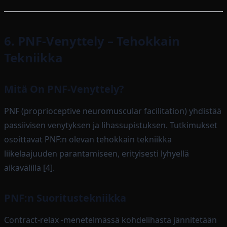
6. PNF-Venyttely – Tehokkain
Tekniikka
Mitä On PNF-Venyttely?
PNF (proprioceptive neuromuscular facilitation) yhdistää
passiivisen venytyksen ja lihassupistuksen. Tutkimukset
osoittavat PNF:n olevan tehokkain tekniikka
liikelaajuuden parantamiseen, erityisesti lyhyellä
aikavälillä [4].
PNF:n Suoritustekniikka
Contract-relax -menetelmässä kohdelihasta jännitetään