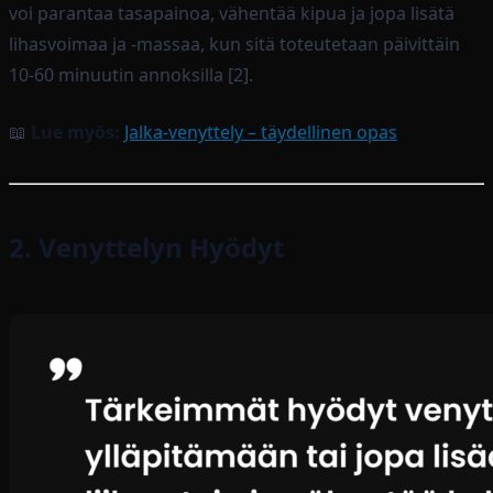
voi parantaa tasapainoa, vähentää kipua ja jopa lisätä
lihasvoimaa ja -massaa, kun sitä toteutetaan päivittäin
10-60 minuutin annoksilla [2].
📖
Lue myös:
Jalka-venyttely – täydellinen opas
2. Venyttelyn Hyödyt