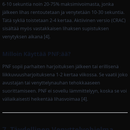
6-10 sekuntia noin 20-75% maksimivoimasta, jonka
jälkeen lihas rentoutetaan ja venytetään 10-30 sekuntia.
Tätä sykliä toistetaan 2-4 kertaa. Aktiivinen versio (CRAC)
sisältää myös vastakkaisen lihaksen supistuksen
venytyksen aikana [4].
Milloin Käyttää PNF:ää?
PNF sopii parhaiten harjoituksen jälkeen tai erillisenä
liikkuvuusharjoituksena 1-2 kertaa viikossa. Se vaatii joko
avustajan tai venyttelynauhan tehokkaaseen
suorittamiseen. PNF ei sovellu lämmittelyyn, koska se voi
väliaikaisesti heikentää lihasvoimaa [4].
7. Täydellinen Venyttelyohjelma