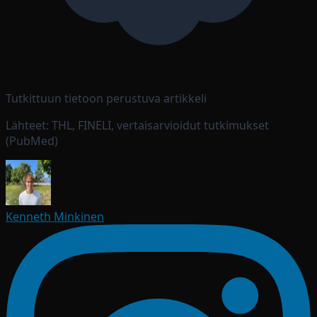
Tutkittuun tietoon perustuva artikkeli
Lähteet: THL, FINELI, vertaisarvioidut tutkimukset
(PubMed)
Kenneth Minkinen