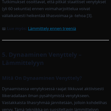
Tutkimukset osoittavat, että pitkät staattiset venytykset
(yli 60 sekuntia) ennen voimaharjoittelua voivat
väliaikaisesti heikentää lihasvoimaa ja -tehoa [3].
📖
Lue myös:
Lämmittely ennen treeniä
5. Dynaaminen Venyttely –
Lämmittelyyn
Mitä On Dynaaminen Venyttely?
Dynaamisessa venytyksessä raajat liikkuvat aktiivisesti
liikeradallaan ilman pysähtymistä venytykseen.
Vastakkaista lihasryhmää jännitetään, jolloin kohdelihas
venyy. Tämä tekniikka on suositeltavin lämmittelyyn