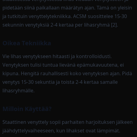
pidetään siinä paikallaan määrätyn ajan. Tämä on yleisin
ja tutkituin venyttelytekniikka. ACSM suosittelee 15-30
sekunnin venytyksiä 2-4 kertaa per lihasryhmä [2].
Oikea Tekniikka
Vie lihas venytykseen hitaasti ja kontrolloidusti.
Venytyksen tulisi tuntua lievänä epämukavuutena, ei
kipuna. Hengitä rauhallisesti koko venytyksen ajan. Pidä
venytys 15-30 sekuntia ja toista 2-4 kertaa samalle
lihasryhmälle.
Milloin Käyttää?
Staattinen venyttely sopii parhaiten harjoituksen jälkeen
jäähdyttelyvaiheeseen, kun lihakset ovat lämpimät.