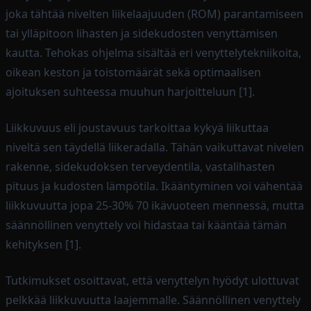
joka tähtää nivelten liikelaajuuden (ROM) parantamiseen
tai ylläpitoon lihasten ja sidekudosten venyttämisen
kautta. Tehokas ohjelma sisältää eri venyttelytekniikoita,
oikean keston ja toistomäärät sekä optimaalisen
ajoituksen suhteessa muuhun harjoitteluun [1].
Liikkuvuus eli joustavuus tarkoittaa kykyä liikuttaa
niveltä sen täydellä liikeradalla. Tähän vaikuttavat nivelen
rakenne, sidekudoksen terveydentila, vastalihasten
pituus ja kudosten lämpötila. Ikääntyminen voi vähentää
liikkuvuutta jopa 25-30% 70 ikävuoteen mennessä, mutta
säännöllinen venyttely voi hidastaa tai kääntää tämän
kehityksen [1].
Tutkimukset osoittavat, että venyttelyn hyödyt ulottuvat
pelkkää liikkuvuutta laajemmalle. Säännöllinen venyttely