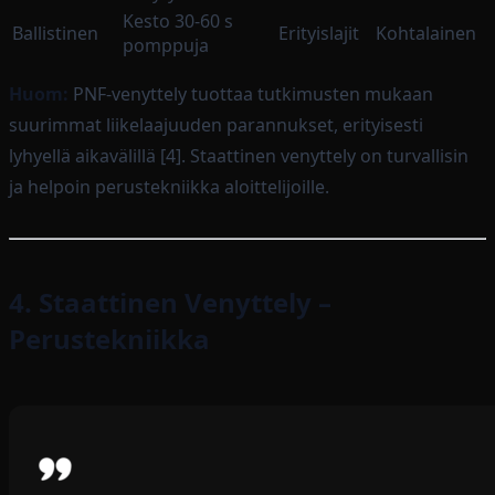
Kesto 30-60 s
Ballistinen
Erityislajit
Kohtalainen
pomppuja
Huom:
PNF-venyttely tuottaa tutkimusten mukaan
suurimmat liikelaajuuden parannukset, erityisesti
lyhyellä aikavälillä [4]. Staattinen venyttely on turvallisin
ja helpoin perustekniikka aloittelijoille.
4. Staattinen Venyttely –
Perustekniikka