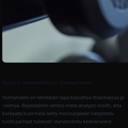
Hyöty 1: Lihasvoiman ja -massan kasvu
Voimatreeni on tehokkain tapa kasvattaa lihasmassaa ja
-voimaa. Bayesilainen verkko-meta-analyysi osoitti, että
korkealla kuormalla tehty monisarjainen harjoittelu
tuotti parhaat tulokset: standardoitu keskiarvoero