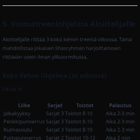
5. Voimatreeniohjelma Aloittelijalle
Aloittelijalle riittää 3 koko kehon treeniä viikossa. Tämä
mahdollistaa jokaisen lihasryhmän harjoittamisen
riittävän usein ilman ylikuormitusta.
Koko Kehon Ohjelma (3x viikossa)
Päivä A:
Liike
Sarjat
Toistot
Palautus
Jalkakyykky
Sarjat 3
Toistot 8-10
Aika 2-3 min
Penkkipunnerrus
Sarjat 3
Toistot 8-10
Aika 2-3 min
Kulmasoutu
Sarjat 3
Toistot 8-10
Aika 2-3 min
Pystypunnerrus
Sarjat 2
Toistot 10-12
Aika 2 min