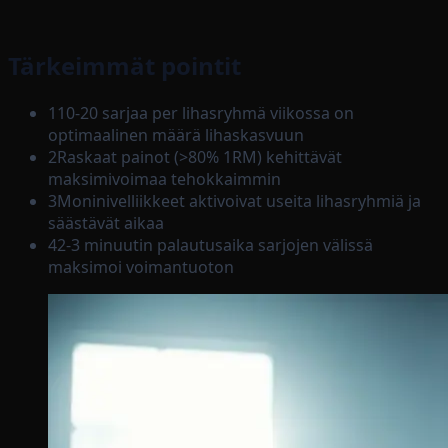
Tärkeimmät pointit
1
10-20 sarjaa per lihasryhmä viikossa on
optimaalinen määrä lihaskasvuun
2
Raskaat painot (>80% 1RM) kehittävät
maksimivoimaa tehokkaimmin
3
Moninivelliikkeet aktivoivat useita lihasryhmiä ja
säästävät aikaa
4
2-3 minuutin palautusaika sarjojen välissä
maksimoi voimantuoton