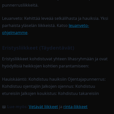
punnerrusliikkeitä.
Leuanveto: Kehittää leveää selkälihasta ja hauiksia. Yksi
parhaista yläselän liikkeistä. Katso
leuanveto-
ohjelmamme
.
Eristysliikkeet (Täydentävät)
Eristysliikkeet kohdistuvat yhteen lihasryhmään ja ovat
hyödyllisiä heikkojen kohtien parantamiseen:
Hauiskääntö: Kohdistuu hauiksiin Ojentajapunnerrus:
Kohdistuu ojentajiin Jalkojen ojennus: Kohdistuu
etureisiin Jalkojen koukistus: Kohdistuu takareisiin
📖
Lue myös:
Vetävät liikkeet
ja
rinta-liikkeet