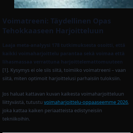
Voimatreeni: Täydellinen Opas
Tehokkaaseen Harjoitteluun
Laaja meta-analyysi 178 tutkimuksesta osoitti, että
kaikki voimaharjoittelu parantaa sekä voimaa että
lihasmassaa verrattuna harjoittelemattomuuteen
[1]. Kysymys ei ole siis siitä, toimiiko voimatreeni – vaan
siitä, miten optimoit harjoittelusi parhaisiin tuloksiin.
Jos haluat kattavan kuvan kaikesta voimaharjoitteluun
liittyvästä, tutustu
voimaharjoittelu-oppaaseemme 2026
,
joka kattaa kaiken periaatteista edistyneisiin
tekniikoihin.