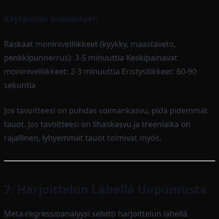
Käytännön suositukset:
Raskaat moninivelliikkeet (kyykky, maastaveto,
penkkipunnerrus): 3-5 minuuttia Keskipainavat
moninivelliikkeet: 2-3 minuuttia Eristysliikkeet: 60-90
sekuntia
Jos tavoitteesi on puhdas voimankasvu, pidä pidemmät
tauot. Jos tavoitteesi on lihaskasvu ja treeniaika on
rajallinen, lyhyemmät tauot toimivat myös.
7. Harjoittelun Lähellä Uupumusta
Meta-regressioanalyysi selvitti harjoittelun lähellä