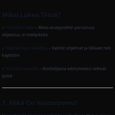
Miksi Lukea Tämä?
✅
Tutkittu tieto
– Meta-analyyseihin perustuva
ohjeistus, ei mielipiteitä
✅
Käytännön sovellus
– Valmiit ohjelmat ja liikkeet heti
käyttöön
✅
Kaikille tasoille
– Aloittelijasta edistyneeksi selkeät
polut
1. Mikä On Voimatreeni?