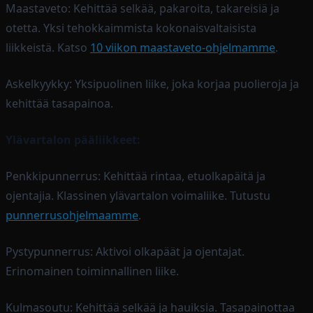
Maastaveto: Kehittää selkää, pakaroita, takareisiä ja
otetta. Yksi tehokkaimmista kokonaisvaltaisista
liikkeistä. Katso
10 viikon maastaveto-ohjelmamme
.
Askelkyykky: Yksipuolinen liike, joka korjaa puolieroja ja
kehittää tasapainoa.
Ylävartalon pääliikkeet:
Penkkipunnerrus: Kehittää rintaa, etuolkapäitä ja
ojentajia. Klassinen ylävartalon voimaliike. Tutustu
punnerrusohjelmaamme
.
Pystypunnerrus: Aktivoi olkapäät ja ojentajat.
Erinomainen toiminnallinen liike.
Kulmasoutu: Kehittää selkää ja hauiksia. Tasapainottaa