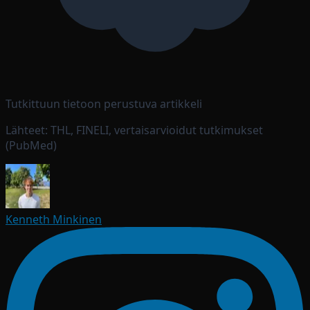
Tutkittuun tietoon perustuva artikkeli
Lähteet: THL, FINELI, vertaisarvioidut tutkimukset
(PubMed)
Kenneth Minkinen