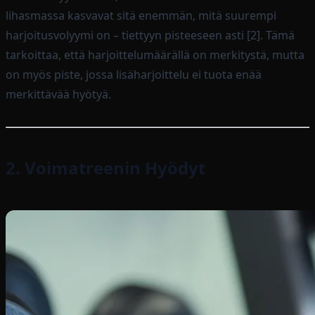
lihasmassa kasvavat sitä enemmän, mitä suurempi
harjoitusvolyymi on – tiettyyn pisteeseen asti [2]. Tämä
tarkoittaa, että harjoittelumäärällä on merkitystä, mutta
on myös piste, jossa lisäharjoittelu ei tuota enää
merkittävää hyötyä.
2. Voimatreenin Hyödyt