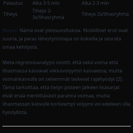
Palautus
Aika 3-5 min
Aika 2-3 min
Tiheys 2-
Tiheys
Tiheys 2x/lihasryhmä
3x/lihasryhmä
Huom:
Nämä ovat yleissuosituksia. Yksilölliset erot ovat
suuria, ja paras lähestymistapa on kokeilla ja seurata
omaa kehitystä.
Meta-regressioanalyysi osoitti, että sekä voima että
lihasmassa kasvavat viikkovolyymin kasvaessa, mutta
voimankasvulla on selvemmät laskevat rajahyödyt [2].
Tämä tarkoittaa, että tietyn pisteen jälkeen lisäsarjat
eivät enää merkittävästi paranna voimaa, mutta
lihasmassan kasvulle korkeampi volyymi voi edelleen olla
hyödyllistä.