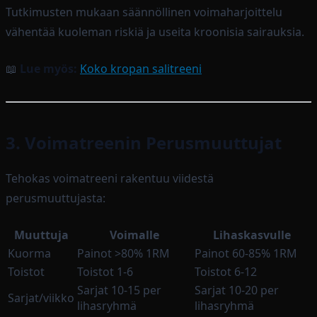
Tutkimusten mukaan säännöllinen voimaharjoittelu
vähentää kuoleman riskiä ja useita kroonisia sairauksia.
📖
Lue myös:
Koko kropan salitreeni
3. Voimatreenin Perusmuuttujat
Tehokas voimatreeni rakentuu viidestä
perusmuuttujasta:
Muuttuja
Voimalle
Lihaskasvulle
Kuorma
Painot >80% 1RM
Painot 60-85% 1RM
Toistot
Toistot 1-6
Toistot 6-12
Sarjat 10-15 per
Sarjat 10-20 per
Sarjat/viikko
lihasryhmä
lihasryhmä