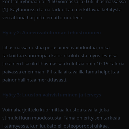
kontrolliryhmään oli 1.60 voimassa ja 0.66 lihasmassassa
[1]. Käytännössä tämä tarkoittaa merkittävää kehitystä
verrattuna harjoittelemattomuuteen.
Hyöty 2: Aineenvaihdunnan tehostuminen
Lihasmassa nostaa perusaineenvaihduntaa, mikä
tarkoittaa suurempaa kalorinkulutusta myös levossa.
Jokainen lisäkilo lihasmassaa kuluttaa noin 10-15 kaloria
päivässä enemmän. Pitkällä aikavälillä tämä helpottaa
painonhallintaa merkittävästi.
Hyöty 3: Luuston vahvistuminen ja terveys
Voimaharjoittelu kuormittaa luustoa tavalla, joka
stimuloi luun muodostusta. Tämä on erityisen tärkeää
ikääntyessä, kun luukato eli osteoporoosi uhkaa.