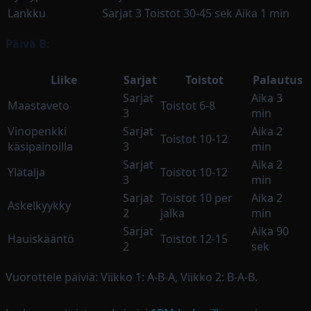
Lankku
Sarjat 3
Toistot 30-45 sek
Aika 1 min
Päivä B:
Liike
Sarjat
Toistot
Palautus
Sarjat
Aika 3
Maastaveto
Toistot 6-8
3
min
Vinopenkki
Sarjat
Aika 2
Toistot 10-12
käsipainoilla
3
min
Sarjat
Aika 2
Ylätalja
Toistot 10-12
3
min
Sarjat
Toistot 10 per
Aika 2
Askelkyykky
2
jalka
min
Sarjat
Aika 90
Hauiskääntö
Toistot 12-15
2
sek
Vuorottele päiviä: Viikko 1: A-B-A, Viikko 2: B-A-B.