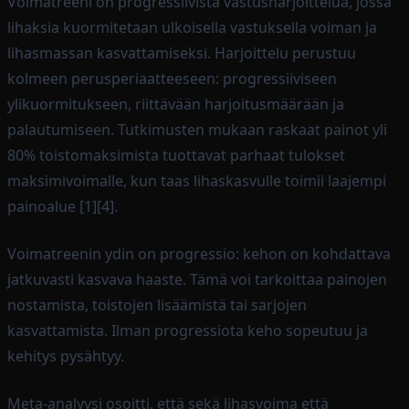
Voimatreeni on progressiivista vastusharjoittelua, jossa
lihaksia kuormitetaan ulkoisella vastuksella voiman ja
lihasmassan kasvattamiseksi. Harjoittelu perustuu
kolmeen perusperiaatteeseen: progressiiviseen
ylikuormitukseen, riittävään harjoitusmäärään ja
palautumiseen. Tutkimusten mukaan raskaat painot yli
80% toistomaksimista tuottavat parhaat tulokset
maksimivoimalle, kun taas lihaskasvulle toimii laajempi
painoalue [1][4].
Voimatreenin ydin on progressio: kehon on kohdattava
jatkuvasti kasvava haaste. Tämä voi tarkoittaa painojen
nostamista, toistojen lisäämistä tai sarjojen
kasvattamista. Ilman progressiota keho sopeutuu ja
kehitys pysähtyy.
Meta-analyysi osoitti, että sekä lihasvoima että