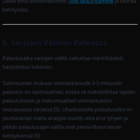
Laske oma toistomaksimisi
1RM-laskurillamme
ja seuraa
kehitystäsi.
6. Sarjojen Välinen Palautus
Palautusaika sarjojen välillä vaikuttaa merkittävästi
harjoittelun tuloksiin.
Tutkimusten mukaan voimankasvulle 3-5 minuutin
palautus on optimaalinen, koska se mahdollistaa täyden
palautumisen ja maksimaalisen voimantuoton
seuraavassa sarjassa [5]. Lihaskasvulle palautusaika on
joustavampi: meta-analyysi osoitti, että erot lyhyen ja
pitkän palautusajan välillä ovat pieniä lihasmassan
kehityksessä [5].