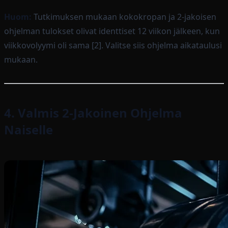
Huom:
Tutkimuksen mukaan kokokropan ja 2-jakoisen
ohjelman tulokset olivat identtiset 12 viikon jälkeen, kun
viikkovolyymi oli sama [2]. Valitse siis ohjelma aikataulusi
mukaan.
4. Valmis 2-Jakoinen Ohjelma
Naiselle