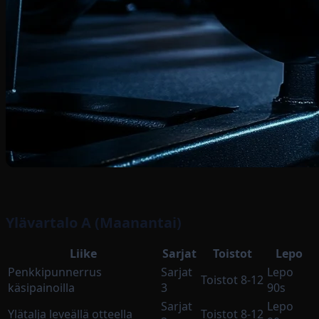
Ylävartalo A (Maanantai)
Liike
Sarjat
Toistot
Lepo
Penkkipunnerrus
Sarjat
Lepo
Toistot 8-12
käsipainoilla
3
90s
Sarjat
Lepo
Ylätalja leveällä otteella
Toistot 8-12