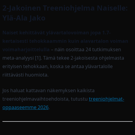
2-Jakoinen Treeniohjelma Naiselle:
Ylä-Ala Jako
Naiset kehittävät ylävartalovoiman jopa 1.7-
kertaisesti tehokkaammin kuin alavartalon voiman
voimaharjoittelulla
– näin osoittaa 24 tutkimuksen
meta-analyysi [1]. Tämä tekee 2-jakoisesta ohjelmasta
erityisen tehokkaan, koska se antaa ylävartalolle
riittävästi huomiota.
Jos haluat kattavan näkemyksen kaikista
treeniohjelmavaihtoehdoista, tutustu
treeniohjelmat-
oppaaseemme 2026
.