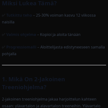
Miksi Lukea Tämä?
✅
Tutkittu teho
– 25-30% voiman kasvu 12 viikossa
naisilla
✅
Valmis ohjelma
– Kopioi ja aloita tänään
✅
Progressiomalli
– Aloittelijasta edistyneeseen samalla
pohjalla
1. Mikä On 2-Jakoinen
Treeniohjelma?
2-jakoinen treeniohjelma jakaa harjoittelun kahteen
osaan: ylävartalon ja alavartalon treeneihin. Ylävartalo