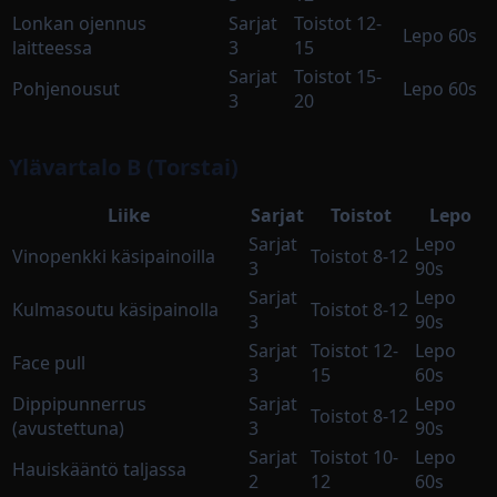
Lonkan ojennus
Sarjat
Toistot 12-
Lepo 60s
laitteessa
3
15
Sarjat
Toistot 15-
Pohjenousut
Lepo 60s
3
20
Ylävartalo B (Torstai)
Liike
Sarjat
Toistot
Lepo
Sarjat
Lepo
Vinopenkki käsipainoilla
Toistot 8-12
3
90s
Sarjat
Lepo
Kulmasoutu käsipainolla
Toistot 8-12
3
90s
Sarjat
Toistot 12-
Lepo
Face pull
3
15
60s
Dippipunnerrus
Sarjat
Lepo
Toistot 8-12
(avustettuna)
3
90s
Sarjat
Toistot 10-
Lepo
Hauiskääntö taljassa
2
12
60s