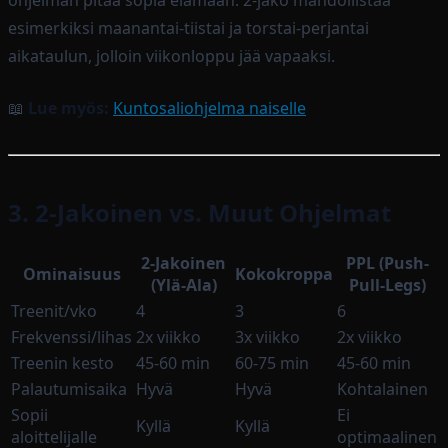
ohjelman pitää sopia elämään. 2-jako mahdollistaa
esimerkiksi maanantai-tiistai ja torstai-perjantai
aikataulun, jolloin viikonloppu jää vapaaksi.
📖
Lue myös:
Kuntosaliohjelma naiselle
3. 2-Jakoinen vs. Muut Ohjelmat
2-Jakoinen
PPL (Push-
Ominaisuus
Kokokroppa
(Ylä-Ala)
Pull-Legs)
Treenit/vko
4
3
6
Frekvenssi/lihas
2x viikko
3x viikko
2x viikko
Treenin kesto
45-60 min
60-75 min
45-60 min
Palautumisaika
Hyvä
Hyvä
Kohtalainen
Sopii
Ei
Kyllä
Kyllä
aloittelijalle
optimaalinen