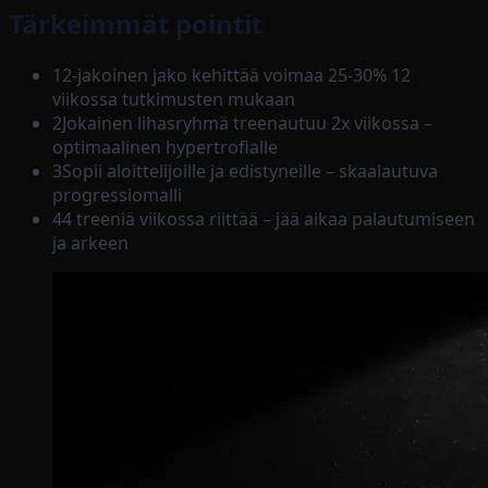
Tärkeimmät pointit
1
2-jakoinen jako kehittää voimaa 25-30% 12
viikossa tutkimusten mukaan
2
Jokainen lihasryhmä treenautuu 2x viikossa –
optimaalinen hypertrofialle
3
Sopii aloittelijoille ja edistyneille – skaalautuva
progressiomalli
4
4 treeniä viikossa riittää – jää aikaa palautumiseen
ja arkeen