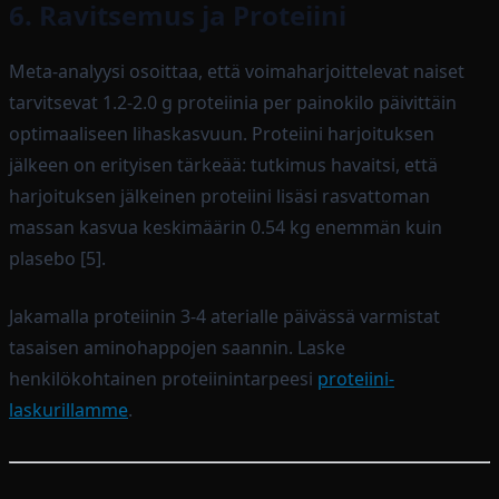
6. Ravitsemus ja Proteiini
Meta-analyysi osoittaa, että voimaharjoittelevat naiset
tarvitsevat 1.2-2.0 g proteiinia per painokilo päivittäin
optimaaliseen lihaskasvuun. Proteiini harjoituksen
jälkeen on erityisen tärkeää: tutkimus havaitsi, että
harjoituksen jälkeinen proteiini lisäsi rasvattoman
massan kasvua keskimäärin 0.54 kg enemmän kuin
plasebo [5].
Jakamalla proteiinin 3-4 aterialle päivässä varmistat
tasaisen aminohappojen saannin. Laske
henkilökohtainen proteiinintarpeesi
proteiini-
laskurillamme
.