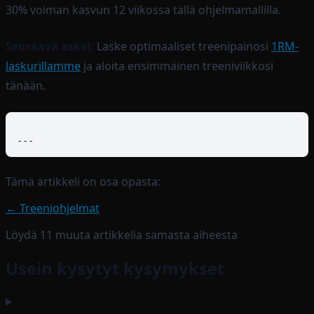
30% voiman kasvun 12 viikossa tällä ohjelmamallilla.
Seuraava askel:
Laske optimaaliset treenipainosi
1RM-
laskurillamme
ja aloita ensimmäinen treeniviikkosi
tänään.
Tämä artikkeli on osa opasta:
←
Treeniohjelmat
Löydä
11
muuta artikkelia samasta aiheesta
Usein kysytyt kysymykset