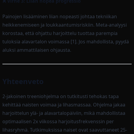
❌ Virhe 3: Liian nopea progressio
Painojen lisääminen liian nopeasti johtaa tekniikan
heikkenemiseen ja loukkaantumisriskiin. Meta-analyysi
korostaa, että ohjattu harjoittelu tuottaa parempia
tuloksia alavartalon voimassa [1]. Jos mahdollista, pyydä
aluksi ammattilaisen ohjausta.
Yhteenveto
2-jakoinen treeniohjelma on tutkitusti tehokas tapa
kehittää naisten voimaa ja lihasmassaa. Ohjelma jakaa
harjoittelun ylä- ja alavartalopäiviin, mikä mahdollistaa
optimaalisen 2x viikossa harjoitusfrekvenssin per
lihasryhmä. Tutkimuksissa naiset ovat saavuttaneet 25-