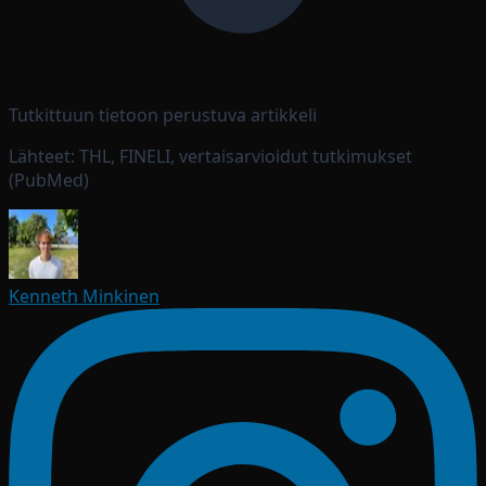
Tutkittuun tietoon perustuva artikkeli
Lähteet: THL, FINELI, vertaisarvioidut tutkimukset
(PubMed)
Kenneth Minkinen