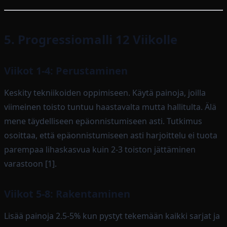
5. Progressiomalli 12 Viikolle
Viikot 1-4: Perustaminen
Keskity tekniikoiden oppimiseen. Käytä painoja, joilla
viimeinen toisto tuntuu haastavalta mutta hallitulta. Älä
mene täydelliseen epäonnistumiseen asti. Tutkimus
osoittaa, että epäonnistumiseen asti harjoittelu ei tuota
parempaa lihaskasvua kuin 2-3 toiston jättäminen
varastoon [1].
Viikot 5-8: Rakentaminen
Lisää painoja 2.5-5% kun pystyt tekemään kaikki sarjat ja