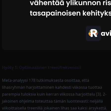
Hyöty 1: Optimaalinen treenifrekvenssil
Meta-analyysi 178 tutkimuksesta osoittaa, että
lihasryhmän harjoittaminen kahdesti viikossa tuottaa
parempia tuloksia kuin kerran viikossa harjoittelu [3]. 2-
jakoinen ohjelma toteuttaa tämän luontevasti: neljällä
viikoittaisella treenillä jokainen lihas saa kaksi ärsykettä.