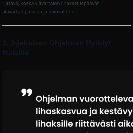
riittävä, koska ylävartalon lihakset lepäävät
alavartalopäivänä ja päinvastoin.
2. 2-Jakoisen Ohjelman Hyödyt
Naisille