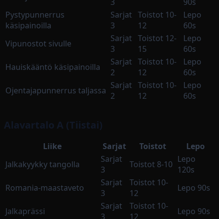
3
90s
Pystypunnerrus
Sarjat
Toistot 10-
Lepo
käsipainoilla
3
12
60s
Sarjat
Toistot 12-
Lepo
Vipunostot sivulle
3
15
60s
Sarjat
Toistot 10-
Lepo
Hauiskääntö käsipainoilla
2
12
60s
Sarjat
Toistot 10-
Lepo
Ojentajapunnerrus taljassa
2
12
60s
Alavartalo A (Tiistai)
Liike
Sarjat
Toistot
Lepo
Sarjat
Lepo
Jalkakyykky tangolla
Toistot 8-10
3
120s
Sarjat
Toistot 10-
Romania-maastaveto
Lepo 90s
3
12
Sarjat
Toistot 10-
Jalkaprässi
Lepo 90s
3
12