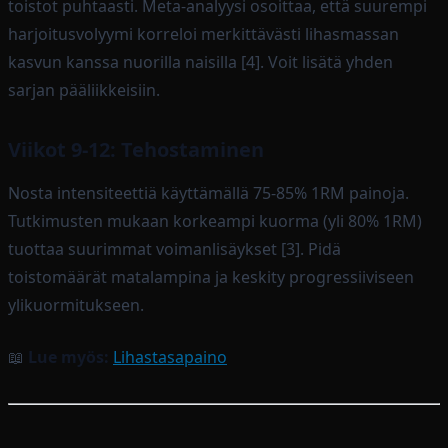
toistot puhtaasti. Meta-analyysi osoittaa, että suurempi
harjoitusvolyymi korreloi merkittävästi lihasmassan
kasvun kanssa nuorilla naisilla [4]. Voit lisätä yhden
sarjan pääliikkeisiin.
Viikot 9-12: Tehostaminen
Nosta intensiteettiä käyttämällä 75-85% 1RM painoja.
Tutkimusten mukaan korkeampi kuorma (yli 80% 1RM)
tuottaa suurimmat voimanlisäykset [3]. Pidä
toistomäärät matalampina ja keskity progressiiviseen
ylikuormitukseen.
📖
Lue myös:
Lihastasapaino