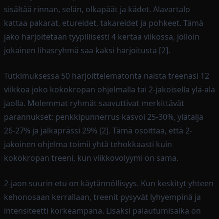
sisältää rinnan, selän, olkapäät ja kädet. Alavartalo
kattaa pakarat, etureidet, takareidet ja pohkeet. Tämä
jako harjoitetaan tyypillisesti 4 kertaa viikossa, jolloin
jokainen lihasryhmä saa kaksi harjoitusta [2].
Tutkimuksessa 50 harjoittelematonta naista treenasi 12
viikkoa joko kokokropan ohjelmalla tai 2-jakoisella ylä-ala
jaolla. Molemmat ryhmät saavuttivat merkittävät
parannukset: penkkipunnerrus kasvoi 25-30%, ylätalja
26-27% ja jalkaprässi 29% [2]. Tämä osoittaa, että 2-
jakoinen ohjelma toimii yhtä tehokkaasti kuin
kokokropan treeni, kun viikkovolyymi on sama.
2-jaon suurin etu on käytännöllisyys. Kun keskityt yhteen
kehonosaan kerrallaan, treenit pysyvät lyhyempinä ja
intensiteetti korkeampana. Lisäksi palautumisaika on