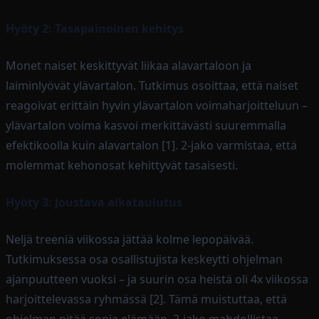
Hyöty 2: Tasapainoinen kehitys
Monet naiset keskittyvät liikaa alavartaloon ja
laiminlyövät ylävartalon. Tutkimus osoittaa, että naiset
reagoivat erittäin hyvin ylävartalon voimaharjoitteluun –
ylävartalon voima kasvoi merkittävästi suuremmalla
efektikoolla kuin alavartalon [1]. 2-jako varmistaa, että
molemmat kehonosat kehittyvät tasaisesti.
Hyöty 3: Joustava aikataulutus
Neljä treeniä viikossa jättää kolme lepopäivää.
Tutkimuksessa osa osallistujista keskeytti ohjelman
ajanpuutteen vuoksi – ja suurin osa heistä oli 4x viikossa
harjoittelevassa ryhmässä [2]. Tämä muistuttaa, että