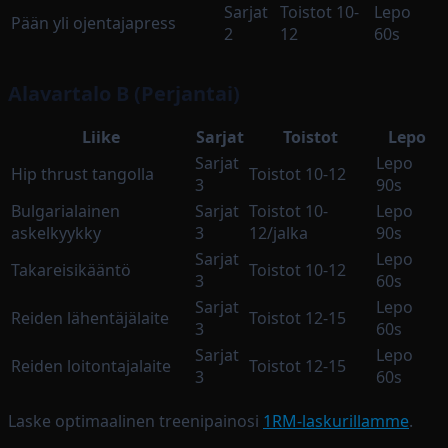
Sarjat
Toistot 10-
Lepo
Pään yli ojentajapress
2
12
60s
Alavartalo B (Perjantai)
Liike
Sarjat
Toistot
Lepo
Sarjat
Lepo
Hip thrust tangolla
Toistot 10-12
3
90s
Bulgarialainen
Sarjat
Toistot 10-
Lepo
askelkyykky
3
12/jalka
90s
Sarjat
Lepo
Takareisikääntö
Toistot 10-12
3
60s
Sarjat
Lepo
Reiden lähentäjälaite
Toistot 12-15
3
60s
Sarjat
Lepo
Reiden loitontajalaite
Toistot 12-15
3
60s
Laske optimaalinen treenipainosi
1RM-laskurillamme
.