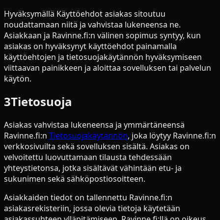
Hyväksymällä Käyttöehdot asiakas sitoutuu
noudattamaan niitä ja vahvistaa lukeneensa ne.
Asiakkaan ja Ravinne.fi:n välinen sopimus syntyy, kun
asiakas on hyväksynyt käyttöehdot painamalla
käyttöehtojen ja tietosuojakäytännön hyväksymiseen
viittaavan painikkeen ja aloittaa sovelluksen tai palvelun
käytön.
3
Tietosuoja
Asiakas vahvistaa lukeneensa ja ymmärtäneensä
Ravinne.fi:n
Tietosuojakäytännön
, joka löytyy Ravinne.fi:n
verkkosivuilta sekä sovelluksen sisältä. Asiakas on
velvoitettu luovuttamaan tilausta tehdessään
yhteystietonsa, jotka sisältävät vähintään etu- ja
sukunimen sekä sähköpostiosoitteen.
Asiakkaiden tiedot on tallennettu Ravinne.fi:n
asiakasrekisteriin, jossa olevia tietoja käytetään
asiakassuhteen ylläpitämiseen. Ravinne.fi:llä on oikeus