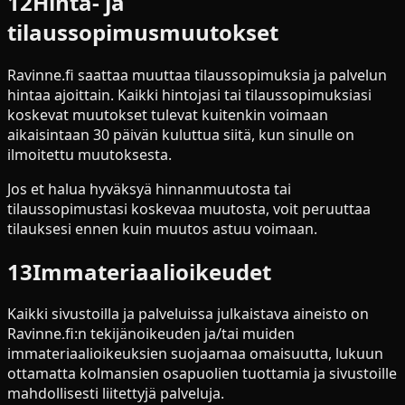
12
Hinta- ja
tilaussopimusmuutokset
Ravinne.fi saattaa muuttaa tilaussopimuksia ja palvelun
hintaa ajoittain. Kaikki hintojasi tai tilaussopimuksiasi
koskevat muutokset tulevat kuitenkin voimaan
aikaisintaan 30 päivän kuluttua siitä, kun sinulle on
ilmoitettu muutoksesta.
Jos et halua hyväksyä hinnanmuutosta tai
tilaussopimustasi koskevaa muutosta, voit peruuttaa
tilauksesi ennen kuin muutos astuu voimaan.
13
Immateriaalioikeudet
Kaikki sivustoilla ja palveluissa julkaistava aineisto on
Ravinne.fi:n tekijänoikeuden ja/tai muiden
immateriaalioikeuksien suojaamaa omaisuutta, lukuun
ottamatta kolmansien osapuolien tuottamia ja sivustoille
mahdollisesti liitettyjä palveluja.