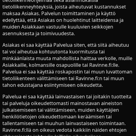
tietoliikenneyhteyksiä, joista aiheutuvat kustannukset
maksaa Asiakas. Palvelun toimittaminen ja käyttö
edellyttää, että Asiakas on huolehtinut laitteidensa ja
muiden Asiakkaan vastuulle kuuluvien seikkojen
asennuksesta ja toimivuudesta.
Asiakas ei saa käyttää Palvelua siten, että siitä aiheutuu
tai voi aiheutua kohtuutonta kuormitusta tai
minkäänlaista muuta mahdollista haittaa verkolle, muille
Asiakkaille, kolmansille osapuolille tai Ravinne.fi:lle.
Palvelua ei saa käyttää roskapostin tai muun luvattoman
tietoliikenteen välittämiseen tai Ravinne.fi:n tai muun
tahon edustajana esiintymiseen oikeudetta.
Palvelua ei saa käyttää lainvastaisen tai joitakin tuotteita
tai palveluja oikeudettomasti mainostavan aineiston
julkaisemiseen tai välittämiseen, muiden käyttäjien
henkilötietojen oikeudettomaan keräämisen tai
tallentamiseen tai muuhun lainvastaiseen toimintaan.
Ravinne.fi:llä on oikeus vedota kaikkiin näiden ehtojen