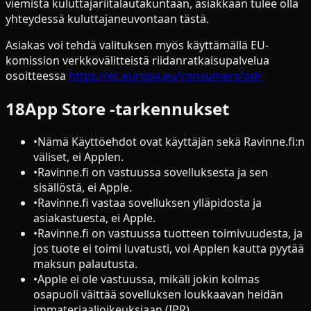
viemistä kuluttajariitalautakuntaan, asiakkaan tulee olla
yhteydessä kuluttajaneuvontaan tästä.
Asiakas voi tehdä valituksen myös käyttämällä EU-
komission verkkovälitteistä riidanratkaisupalvelua
osoitteessa
https://ec.europa.eu/consumers/odr
18
App Store -tarkennukset
•
Nämä Käyttöehdot ovat käyttäjän sekä Ravinne.fi:n
väliset, ei Applen.
•
Ravinne.fi on vastuussa sovelluksesta ja sen
sisällöstä, ei Apple.
•
Ravinne.fi vastaa sovelluksen ylläpidosta ja
asiakastuesta, ei Apple.
•
Ravinne.fi on vastuussa tuotteen toimivuudesta, ja
jos tuote ei toimi luvatusti, voi Applen kautta pyytää
maksun palautusta.
•
Apple ei ole vastuussa, mikäli jokin kolmas
osapuoli väittää sovelluksen loukkaavan heidän
immateriaalioikeuksiaan (IPR).