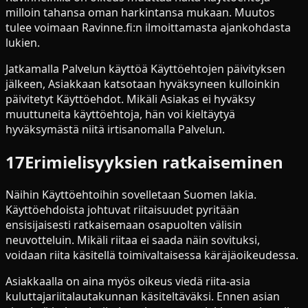
milloin tahansa oman harkintansa mukaan. Muutos
tulee voimaan Ravinne.fi:n ilmoittamasta ajankohdasta
lukien.
Jatkamalla Palvelun käyttöä Käyttöehtojen päivityksen
jälkeen, Asiakkaan katsotaan hyväksyneen kulloinkin
päivitetyt Käyttöehdot. Mikäli Asiakas ei hyväksy
muuttuneita käyttöehtoja, hän voi kieltäytyä
hyväksymästä niitä irtisanomalla Palvelun.
17
Erimielisyyksien ratkaiseminen
Näihin Käyttöehtoihin sovelletaan Suomen lakia.
Käyttöehdoista johtuvat riitaisuudet pyritään
ensisijaisesti ratkaisemaan osapuolten välisin
neuvotteluin. Mikäli riitaa ei saada näin sovituksi,
voidaan riita käsitellä toimivaltaisessa käräjäoikeudessa.
Asiakkaalla on aina myös oikeus viedä riita-asia
kuluttajariitalautakunnan käsiteltäväksi. Ennen asian