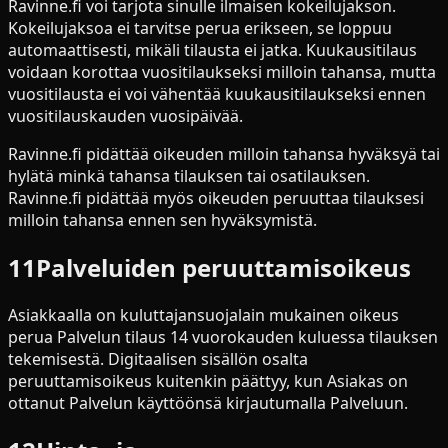
Ravinne.fi voi tarjota sinulle ilmaisen kokeilujakson.
Kokeilujaksoa ei tarvitse perua erikseen, se loppuu
automaattisesti, mikäli tilausta ei jatka. Kuukausitilaus
voidaan korottaa vuositilaukseksi milloin tahansa, mutta
vuositilausta ei voi vähentää kuukausitilaukseksi ennen
vuositilauskauden vuosipäivää.
Ravinne.fi pidättää oikeuden milloin tahansa hyväksyä tai
hylätä minkä tahansa tilauksen tai osatilauksen.
Ravinne.fi pidättää myös oikeuden peruuttaa tilauksesi
milloin tahansa ennen sen hyväksymistä.
11
Palveluiden peruuttamisoikeus
Asiakkaalla on kuluttajansuojalain mukainen oikeus
perua Palvelun tilaus 14 vuorokauden kuluessa tilauksen
tekemisestä. Digitaalisen sisällön osalta
peruuttamisoikeus kuitenkin päättyy, kun Asiakas on
ottanut Palvelun käyttöönsä kirjautumalla Palveluun.