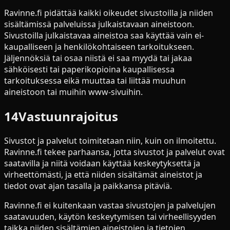
Ravinne.fi pidättää kaikki oikeudet sivustoilla ja niiden
sisältämissä palveluissa julkaistavaan aineistoon.
Sivustoilla julkaistavaa aineistoa saa käyttää vain ei-
kaupalliseen ja henkilökohtaiseen tarkoitukseen.
Jäljennöksiä tai osaa niistä ei saa myydä tai jakaa
sähköisesti tai paperikopioina kaupallisessa
tarkoituksessa eikä muuttaa tai liittää muuhun
aineistoon tai muihin www-sivuihin.
14
Vastuunrajoitus
Sivustot ja palvelut toimitetaan niin, kuin on ilmoitettu.
Ravinne.fi tekee parhaansa, jotta sivustot ja palvelut ovat
saatavilla ja niitä voidaan käyttää keskeytyksettä ja
virheettömästi, ja että niiden sisältämät aineistot ja
tiedot ovat ajan tasalla ja paikkansa pitäviä.
Ravinne.fi ei kuitenkaan vastaa sivustojen ja palvelujen
saatavuuden, käytön keskeytymisen tai virheellisyyden
taikka niiden sisältämien aineistojen ja tietojen