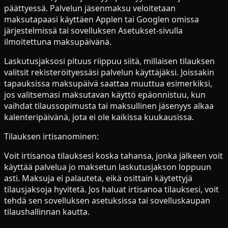
päättyessä. Palvelun jäsenmaksu veloitetaan
maksutapaasi käyttäen Applen tai Googlen omissa
järjestelmissä tai sovelluksen Asetukset-sivulla
ilmoitettuna maksupäivänä.
Laskutusjaksosi pituus riippuu siitä, millaisen tilauksen
valitsit rekisteröityessäsi palvelun käyttäjäksi. Joissakin
tapauksissa maksupäivä saattaa muuttua esimerkiksi,
jos valitsemasi maksutavan käyttö epäonnistuu, kun
vaihdat tilaussopimusta tai maksullinen jäsenyys alkaa
kalenteripäivänä, jota ei ole kaikissa kuukausissa.
Tilauksen irtisanominen:
Voit irtisanoa tilauksesi koska tahansa, jonka jälkeen voit
käyttää palvelua jo maksetun laskutusjakson loppuun
asti. Maksuja ei palauteta, eikä osittain käytettyjä
tilausjaksoja hyvitetä. Jos haluat irtisanoa tilauksesi, voit
tehdä sen sovelluksen asetuksissa tai sovelluskaupan
tilaushallinnan kautta.