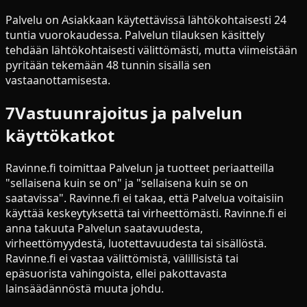
Palvelu on Asiakkaan käytettävissä lähtökohtaisesti 24
tuntia vuorokaudessa. Palvelun tilauksen käsittely
tehdään lähtökohtaisesti välittömästi, mutta viimeistään
pyritään tekemään 48 tunnin sisällä sen
vastaanottamisesta.
7
Vastuunrajoitus ja palvelun
käyttökatkot
Ravinne.fi toimittaa Palvelun ja tuotteet periaatteilla
"sellaisena kuin se on" ja "sellaisena kuin se on
saatavissa". Ravinne.fi ei takaa, että Palvelua voitaisiin
käyttää keskeytyksettä tai virheettömästi. Ravinne.fi ei
anna takuuta Palvelun saatavuudesta,
virheettömyydestä, luotettavuudesta tai sisällöstä.
Ravinne.fi ei vastaa välittömistä, välillisistä tai
epäsuorista vahingoista, ellei pakottavasta
lainsäädännöstä muuta johdu.