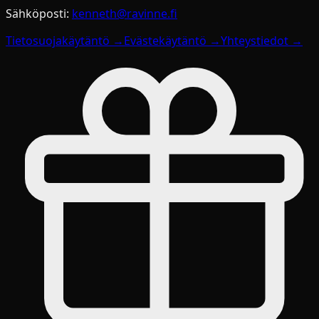
Sähköposti:
kenneth@ravinne.fi
Tietosuojakäytäntö →
Evästekäytäntö →
Yhteystiedot →