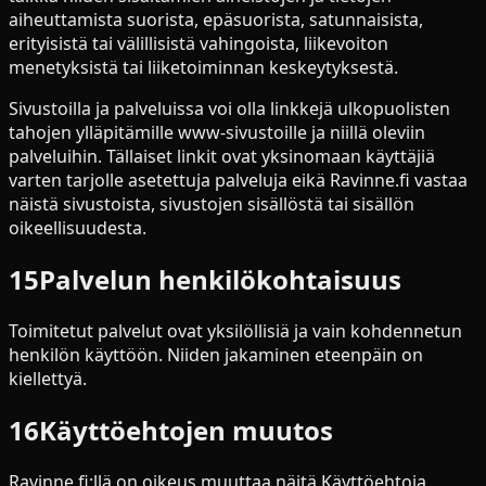
aiheuttamista suorista, epäsuorista, satunnaisista,
erityisistä tai välillisistä vahingoista, liikevoiton
menetyksistä tai liiketoiminnan keskeytyksestä.
Sivustoilla ja palveluissa voi olla linkkejä ulkopuolisten
tahojen ylläpitämille www-sivustoille ja niillä oleviin
palveluihin. Tällaiset linkit ovat yksinomaan käyttäjiä
varten tarjolle asetettuja palveluja eikä Ravinne.fi vastaa
näistä sivustoista, sivustojen sisällöstä tai sisällön
oikeellisuudesta.
15
Palvelun henkilökohtaisuus
Toimitetut palvelut ovat yksilöllisiä ja vain kohdennetun
henkilön käyttöön. Niiden jakaminen eteenpäin on
kiellettyä.
16
Käyttöehtojen muutos
Ravinne.fi:llä on oikeus muuttaa näitä Käyttöehtoja