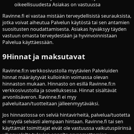
oikeellisuudesta Asiakas on vastuussa
Ravinne.fi ei vastaa mistään terveydellisistä seurauksista,
jotka voivat aiheutua Palvelun käytöstä tai sen antamien
suositusten noudattamisesta. Asiakas hyväksyy täyden
vastuun omasta terveydestään ja hyvinvoinnistaan
Palvelua käyttäessään.
9
Hinnat ja maksutavat
Ravinne.fi:n verkkosivustolla myytävien Palveluiden
hinnat määräytyvät kulloinkin voimassa olevan
hinnaston mukaan. Hinnasto on esillä Ravinne.fi:n
verkkosivustolla ja sovelluksessa. Hinnat sisältävät
arvonlisäveron. Ravinne.fi ei myy
palveluitaan/tuotteitaan jälleenmyytäväksi.
Jos hinnastossa on selviä hintavirheitä, palvelua/tuotetta
ei myydä selvästi alempaan hintaan. Ravinne.fi tai sen
käyttämät toimittajat eivät ole vastuussa vaikutuspiirinsä