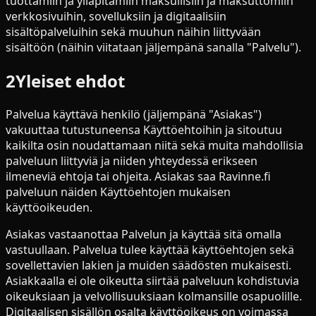
tuottamiin ja ylläpitämiin maksullisiin ja maksuttomiin
verkkosivuihin, sovelluksiin ja digitaalisiin
sisältöpalveluihin sekä muuhun näihin liittyvään
sisältöön (näihin viitataan jäljempänä sanalla "Palvelu").
2
Yleiset ehdot
Palvelua käyttävä henkilö (jäljempänä "Asiakas")
vakuuttaa tutustuneensa Käyttöehtoihin ja sitoutuu
kaikilta osin noudattamaan niitä sekä muita mahdollisia
palveluun liittyviä ja niiden yhteydessä erikseen
ilmeneviä ehtoja tai ohjeita. Asiakas saa Ravinne.fi
palveluun näiden Käyttöehtojen mukaisen
käyttöoikeuden.
Asiakas vastaanottaa Palvelun ja käyttää sitä omalla
vastuullaan. Palvelua tulee käyttää käyttöehtojen sekä
sovellettavien lakien ja muiden säädösten mukaisesti.
Asiakkaalla ei ole oikeutta siirtää palveluun kohdistuvia
oikeuksiaan ja velvollisuuksiaan kolmansille osapuolille.
Digitaalisen sisällön osalta käyttöoikeus on voimassa