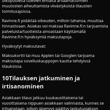
ulkopuolelta tulevien ennalta arvaamattomien
muutosten aiheuttamista viivästyksistä tilausten
toimitusajoissa.
Ravinne.fi pidättää oikeuden, milloin tahansa, muuttaa
hinnastoaan. Asiakas voi maksaa Ravinne.fi:n tarjoamista
palveluista/tuotteista ainoastaan käyttämällä
Ravinne.fi:n hyväksymiä maksutapoja.
Hyväksytyt maksutavat:
Maksukortti tai muu Applen tai Googlen tarjoama
maksutapa sovelluskauppojen kautta tehdyissä
tilauksissa.
10
Tilauksen jatkuminen ja
irtisanominen
Asiakkaan tilaus jatkuu kuukausittaisena tai
vuosittaisena riippuen asiakkaan valinnasta, kunnes se
irtisanotaan, jolloin jäsenyys päättyy laskutusjakson