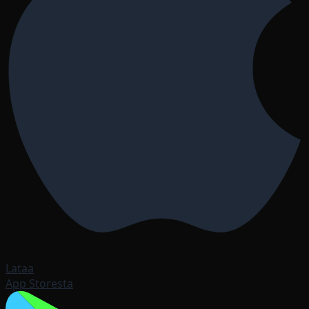
Lataa
App Storesta