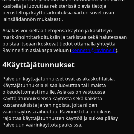
käsitellä ja luovuttaa rekisterissä olevia tietoja
perusteltuja käyttötarkoituksia varten soveltuvan
lainsäädännön mukaisesti.
Asiakas voi kieltää tietojensa käytön ja käsittelyn
markkinointitarkoituksiin ja tarkistaa sekä halutessaan
poistaa itseään koskevat tiedot ottamalla yhteyttä
Ravinne.fi:n asiakaspalveluun (
kenneth@ravinne.fi
).
4
Käyttäjätunnukset
Palvelun käyttäjätunnukset ovat asiakaskohtaisia.
Käyttäjätunnuksia ei saa luovuttaa tai ilmaista
oikeudettomasti muille. Asiakas on vastuussa
käyttäjätunnuksiensa käytöstä sekä kaikista
kustannuksista ja vahingoista, joita niiden
väärinkäytöstä aiheutuu. Ravinne.fi:llä on oikeus
rajoittaa käyttäjätunnusten käyttöä ja sulkea pääsy
Palveluun väärinkäyttötapauksissa.