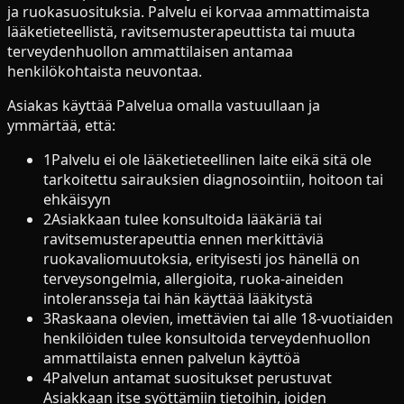
ja ruokasuosituksia. Palvelu ei korvaa ammattimaista
lääketieteellistä, ravitsemusterapeuttista tai muuta
terveydenhuollon ammattilaisen antamaa
henkilökohtaista neuvontaa.
Asiakas käyttää Palvelua omalla vastuullaan ja
ymmärtää, että:
1
Palvelu ei ole lääketieteellinen laite eikä sitä ole
tarkoitettu sairauksien diagnosointiin, hoitoon tai
ehkäisyyn
2
Asiakkaan tulee konsultoida lääkäriä tai
ravitsemusterapeuttia ennen merkittäviä
ruokavaliomuutoksia, erityisesti jos hänellä on
terveysongelmia, allergioita, ruoka-aineiden
intoleransseja tai hän käyttää lääkitystä
3
Raskaana olevien, imettävien tai alle 18-vuotiaiden
henkilöiden tulee konsultoida terveydenhuollon
ammattilaista ennen palvelun käyttöä
4
Palvelun antamat suositukset perustuvat
Asiakkaan itse syöttämiin tietoihin, joiden