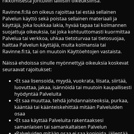
rikkomisesta johtuviin laillisiin oikeuksiinsa.
Ravinne.fi:llä on oikeus rajoittaa tai estää sellainen
Palvelun käyttö sekä poistaa sellainen materiaali ja
käyttäjä, joka loukkaa lakia, hyvää tapaa tai kolmannen
suojattuja oikeuksia, tai joka kohtuuttomasti kuormittaa
Palvelua tai verkkoa, uhkaa tietoturvaa tai tietosuojaa,
haittaa Palvelun käyttäjiä, muita kolmansia tai
Ravinne.fi:tä, tai on muutoin Käyttöehtojen vastaista.
Näissä ehdoissa sinulle myönnettyjä oikeuksia koskevat
seuraavat rajoitukset:
•
Et saa lisensoida, myydä, vuokrata, liisata, siirtää,
luovuttaa, jakaa, isännöidä tai muutoin kaupallisesti
hyödyntää Palveluita
•
Et saa muuttaa, tehdä johdannaisteoksia, purkaa,
kääntää tai käänteiskehittää mitään Palveluiden
osaa
•
Et saa käyttää Palveluita rakentaaksesi
samanlaisen tai samankaltaisen Palvelun
•
Palveluiden mitään osaa ei saa kopioida, jäljentää,