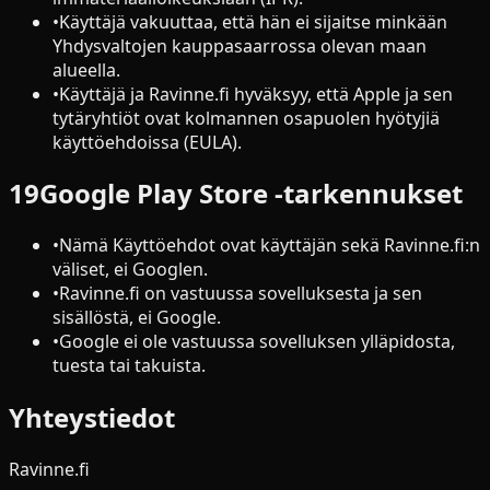
•
Käyttäjä vakuuttaa, että hän ei sijaitse minkään
Yhdysvaltojen kauppasaarrossa olevan maan
alueella.
•
Käyttäjä ja Ravinne.fi hyväksyy, että Apple ja sen
tytäryhtiöt ovat kolmannen osapuolen hyötyjiä
käyttöehdoissa (EULA).
19
Google Play Store -tarkennukset
•
Nämä Käyttöehdot ovat käyttäjän sekä Ravinne.fi:n
väliset, ei Googlen.
•
Ravinne.fi on vastuussa sovelluksesta ja sen
sisällöstä, ei Google.
•
Google ei ole vastuussa sovelluksen ylläpidosta,
tuesta tai takuista.
Yhteystiedot
Ravinne.fi