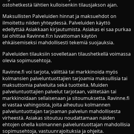
ostohetkestä lähtien kulloisenkin tilausjakson ajan.
Maksullisten Palveluiden hinnat ja maksuehdot on
ilmoitettu niiden yhteydessä. Palveluiden käyttö
edellyttää Asiakkaan kirjautumista. Asiakas ei saa purkaa
tai ohittaa Ravinne.fi:n luvattoman käytön
ehkäisemiseksi mahdollisesti tekemiä suojauksia.
Palveluiden tilauksiin sovelletaan tilaushetkellä voimassa
olevia sopimusehtoja.
Ravinne.fi voi tarjota, välittää tai markkinoida myös
kolmansien palveluntuottajien tarjoamia maksullisia tai
maksuttomia palveluita sekä tuotteita. Muiden
palveluntuottajien palvelut tarjotaan, välitetään tai
markkinoidaan sellaisenaan ja sitoumuksetta. Ravinne.fi
ei vastaa vahingoista, joita aiheutuu kolmannen
palveluntuottajan tarjoaman palvelun mahdollisesta
virheestä. Asiakas sitoutuu noudattamaan näiden
ehtojen ohella kolmannen palveluntuottajan mahdollisia
sopimusehtoja, vastuunrajoituksia ja ohjeita.