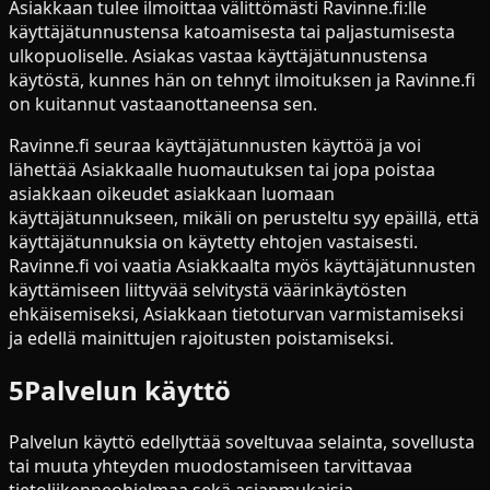
Asiakkaan tulee ilmoittaa välittömästi Ravinne.fi:lle
käyttäjätunnustensa katoamisesta tai paljastumisesta
ulkopuoliselle. Asiakas vastaa käyttäjätunnustensa
käytöstä, kunnes hän on tehnyt ilmoituksen ja Ravinne.fi
on kuitannut vastaanottaneensa sen.
Ravinne.fi seuraa käyttäjätunnusten käyttöä ja voi
lähettää Asiakkaalle huomautuksen tai jopa poistaa
asiakkaan oikeudet asiakkaan luomaan
käyttäjätunnukseen, mikäli on perusteltu syy epäillä, että
käyttäjätunnuksia on käytetty ehtojen vastaisesti.
Ravinne.fi voi vaatia Asiakkaalta myös käyttäjätunnusten
käyttämiseen liittyvää selvitystä väärinkäytösten
ehkäisemiseksi, Asiakkaan tietoturvan varmistamiseksi
ja edellä mainittujen rajoitusten poistamiseksi.
5
Palvelun käyttö
Palvelun käyttö edellyttää soveltuvaa selainta, sovellusta
tai muuta yhteyden muodostamiseen tarvittavaa
tietoliikenneohjelmaa sekä asianmukaisia