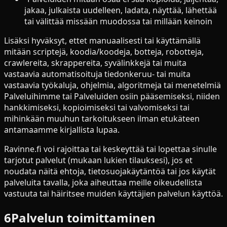
jakaa, julkaista uudelleen, ladata, näyttää, lähettää
tai välittää missään muodossa tai millään keinoin
Lisäksi hyväksyt, ettet manuaalisesti tai käyttämällä
mitään scriptejä, koodia/koodeja, botteja, robotteja,
crawlereita, skrappereita, syvälinkkejä tai muita
vastaavia automatisoituja tiedonkeruu- tai muita
vastaavia työkaluja, ohjelmia, algoritmeja tai menetelmiä
Palveluihimme tai Palveluiden osiin pääsemiseksi, niiden
hankkimiseksi, kopioimiseksi tai valvomiseksi tai
mihinkään muuhun tarkoitukseen ilman etukäteen
antamaamme kirjallista lupaa.
Ravinne.fi voi rajoittaa tai keskeyttää tai lopettaa sinulle
tarjotut palvelut (mukaan lukien tilauksesi), jos et
noudata näitä ehtoja, tietosuojakäytäntöä tai jos käytät
palveluita tavalla, joka aiheuttaa meille oikeudellista
vastuuta tai häiritsee muiden käyttäjien palvelun käyttöä.
6
Palvelun toimittaminen