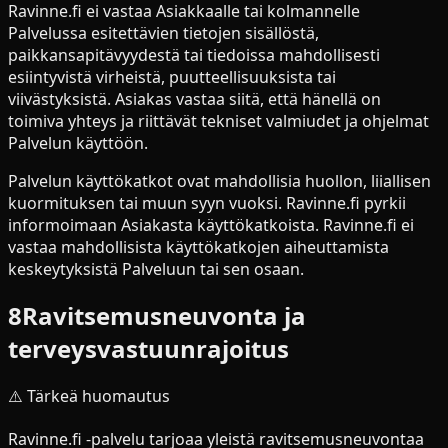
Ravinne.fi ei vastaa Asiakkaalle tai kolmannelle
Palvelussa esitettävien tietojen sisällöstä,
paikkansapitävyydestä tai tiedoissa mahdollisesti
esiintyvistä virheistä, puutteellisuuksista tai
viivästyksistä. Asiakas vastaa siitä, että hänellä on
toimiva yhteys ja riittävät tekniset valmiudet ja ohjelmat
Palvelun käyttöön.
Palvelun käyttökatkot ovat mahdollisia huollon, liiallisen
kuormituksen tai muun syyn vuoksi. Ravinne.fi pyrkii
informoimaan Asiakasta käyttökatkoista. Ravinne.fi ei
vastaa mahdollisista käyttökatkojen aiheuttamista
keskeytyksistä Palveluun tai sen osaan.
8
Ravitsemusneuvonta ja
terveysvastuunrajoitus
⚠️ Tärkeä huomautus
Ravinne.fi -palvelu tarjoaa yleistä ravitsemusneuvontaa