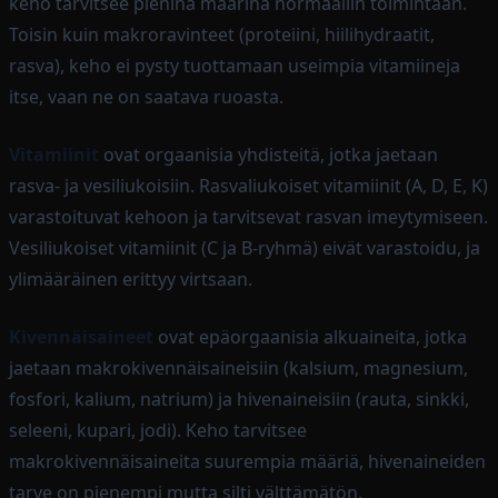
keho tarvitsee pieninä määrinä normaaliin toimintaan.
Toisin kuin makroravinteet (proteiini, hiilihydraatit,
rasva), keho ei pysty tuottamaan useimpia vitamiineja
itse, vaan ne on saatava ruoasta.
Vitamiinit
ovat orgaanisia yhdisteitä, jotka jaetaan
rasva- ja vesiliukoisiin. Rasvaliukoiset vitamiinit (A, D, E, K)
varastoituvat kehoon ja tarvitsevat rasvan imeytymiseen.
Vesiliukoiset vitamiinit (C ja B-ryhmä) eivät varastoidu, ja
ylimääräinen erittyy virtsaan.
Kivennäisaineet
ovat epäorgaanisia alkuaineita, jotka
jaetaan makrokivennäisaineisiin (kalsium, magnesium,
fosfori, kalium, natrium) ja hivenaineisiin (rauta, sinkki,
seleeni, kupari, jodi). Keho tarvitsee
makrokivennäisaineita suurempia määriä, hivenaineiden
tarve on pienempi mutta silti välttämätön.