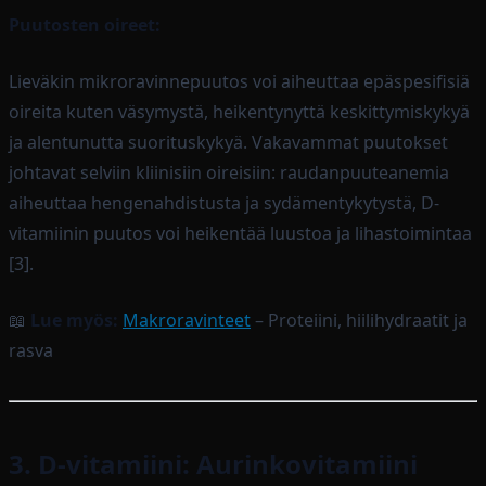
Puutosten oireet:
Lieväkin mikroravinnepuutos voi aiheuttaa epäspesifisiä
oireita kuten väsymystä, heikentynyttä keskittymiskykyä
ja alentunutta suorituskykyä. Vakavammat puutokset
johtavat selviin kliinisiin oireisiin: raudanpuuteanemia
aiheuttaa hengenahdistusta ja sydämentykytystä, D-
vitamiinin puutos voi heikentää luustoa ja lihastoimintaa
[3].
📖
Lue myös:
Makroravinteet
– Proteiini, hiilihydraatit ja
rasva
3. D-vitamiini: Aurinkovitamiini