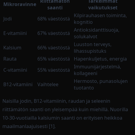
Riittämätön
Tärkeimmät
Mikroravinne
saanti
vaikutukset
Kilpirauhasen toiminta,
Jodi
68% väestöstä
kognitio
Antioksidanttisuoja,
E-vitamiini
67% väestöstä
solukalvot
Luuston terveys,
Kalsium
66% väestöstä
lihassupistuks
Rauta
65% väestöstä
Hapenkuljetus, energia
Immuunijärjestelmä,
C-vitamiini
55% väestöstä
kollageeni
Hermosto, punasolujen
B12-vitamiini
Vaihtelee
tuotanto
Naisilla jodin, B12-vitamiinin, raudan ja seleenin
riittämätön saanti on yleisempää kuin miehillä. Nuorilla
10-30-vuotiailla kalsiumin saanti on erityisen heikkoa
maailmanlaajuisesti [1].