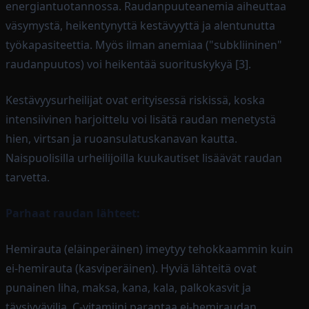
energiantuotannossa. Raudanpuuteanemia aiheuttaa
väsymystä, heikentynyttä kestävyyttä ja alentunutta
työkapasiteettia. Myös ilman anemiaa ("subkliininen"
raudanpuutos) voi heikentää suorituskykyä [3].
Kestävyysurheilijat ovat erityisessä riskissä, koska
intensiivinen harjoittelu voi lisätä raudan menetystä
hien, virtsan ja ruoansulatuskanavan kautta.
Naispuolisilla urheilijoilla kuukautiset lisäävät raudan
tarvetta.
Parhaat raudan lähteet:
Hemirauta (eläinperäinen) imeytyy tehokkaammin kuin
ei-hemirauta (kasviperäinen). Hyviä lähteitä ovat
punainen liha, maksa, kana, kala, palkokasvit ja
täysjyvävilja. C-vitamiini parantaa ei-hemiraudan