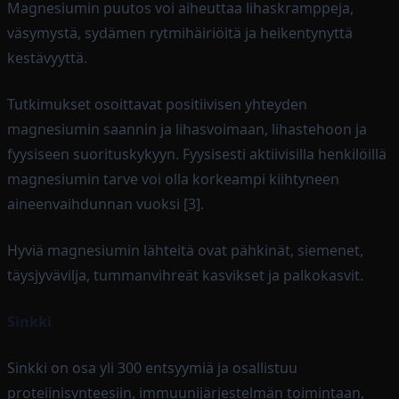
Magnesiumin puutos voi aiheuttaa lihaskramppeja,
väsymystä, sydämen rytmihäiriöitä ja heikentynyttä
kestävyyttä.
Tutkimukset osoittavat positiivisen yhteyden
magnesiumin saannin ja lihasvoimaan, lihastehoon ja
fyysiseen suorituskykyyn. Fyysisesti aktiivisilla henkilöillä
magnesiumin tarve voi olla korkeampi kiihtyneen
aineenvaihdunnan vuoksi [3].
Hyviä magnesiumin lähteitä ovat pähkinät, siemenet,
täysjyvävilja, tummanvihreät kasvikset ja palkokasvit.
Sinkki
Sinkki on osa yli 300 entsyymiä ja osallistuu
proteiinisynteesiin, immuunijärjestelmän toimintaan,