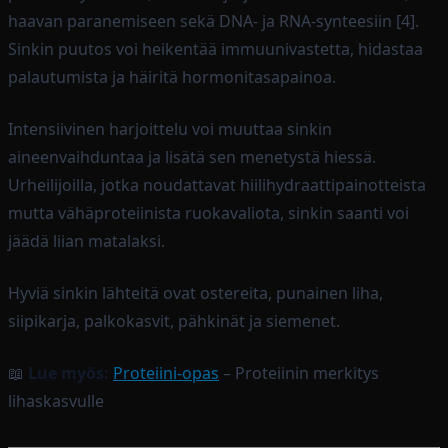
haavan paranemiseen sekä DNA- ja RNA-synteesiin [4].
Sinkin puutos voi heikentää immuunivastetta, hidastaa
palautumista ja häiritä hormonitasapainoa.
Intensiivinen harjoittelu voi muuttaa sinkin
aineenvaihduntaa ja lisätä sen menetystä hiessä.
Urheilijoilla, jotka noudattavat hiilihydraattipainotteista
mutta vähäproteiinista ruokavaliota, sinkin saanti voi
jäädä liian matalaksi.
Hyviä sinkin lähteitä ovat ostereita, punainen liha,
siipikarja, palkokasvit, pähkinät ja siemenet.
📖
Lue myös:
Proteiini-opas
– Proteiinin merkitys
lihaskasvulle