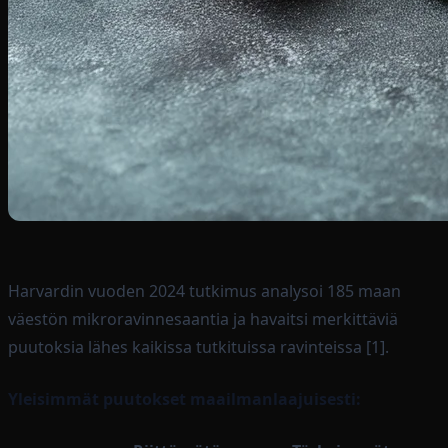
Harvardin vuoden 2024 tutkimus analysoi 185 maan
väestön mikroravinnesaantia ja havaitsi merkittäviä
puutoksia lähes kaikissa tutkituissa ravinteissa [1].
Yleisimmät puutokset maailmanlaajuisesti: