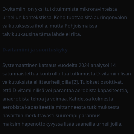
D-vitamiini on yksi tutkituimmista mikroravinteista
urheilun kontekstissa. Keho tuottaa sitä auringonvalon
vaikutuksesta iholla, mutta Pohjoismaissa
talvikuukausina tämä lähde ei riitä.
D-vitamiini ja suorituskyky
Systemaattinen katsaus vuodelta 2024 analysoi 14
satunnaistettua kontrolloitua tutkimusta D-vitamiinilisän
vaikutuksista eliitteurheilijoilla [2]. Tulokset osoittivat,
että D-vitamiinilisä voi parantaa aerobista kapasiteettia,
anaerobista tehoa ja voimaa. Kahdessa kolmesta
aerobista kapasiteettia mittanneesta tutkimuksesta
havaittiin merkittävästi suurempi parannus
maksimihapenottokyvyssä lisää saaneilla urheilijoilla.