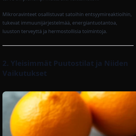
Mikroravinteet osallistuvat satoihin entsyymireaktioihin,
tukevat immuunijärjestelmää, energiantuotantoa,
luuston terveyttä ja hermostollisia toimintoja.
2. Yleisimmät Puutostilat ja Niiden
Vaikutukset