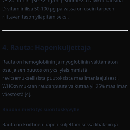
75-80 nmol/L (30-32 ng/mL). Suomessa talvikuukausina
D-vitamiinilisä 50-100 µg päivässä on usein tarpeen
riittävän tason ylläpitämiseksi.
4. Rauta: Hapenkuljettaja
Rauta on hemoglobiinin ja myoglobiinin välttämätön
osa, ja sen puutos on yksi yleisimmistä
ravitsemuksellisista puutoksista maailmanlaajuisesti.
WHO:n mukaan raudanpuute vaikuttaa yli 25% maailman
väestöstä [4].
Raudan merkitys suorituskyvylle
Rauta on kriittinen hapen kuljettamisessa lihaksiin ja