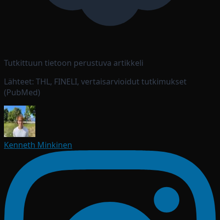
Tutkittuun tietoon perustuva artikkeli
Lähteet: THL, FINELI, vertaisarvioidut tutkimukset
(PubMed)
Kenneth Minkinen