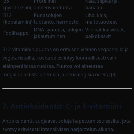
B6
Proteiinin
Kala, siipikarja,
(pyridoksiini)
aineenvaihdunta
banaani
B12
Punasolujen
Liha, kala,
(kobalamiini)
tuotanto, hermosto
maitotuotteet
DNA-synteesi, solujen
Vihreät kasvikset,
Foolihappo
jakautuminen
palkokasvit
B12-vitamiinin puutos on erityisen yleinen vegaaneilla ja
vegetaristeilla, koska se esiintyy luonnollisesti vain
eläinperäisissä ruoissa. Puutos voi aiheuttaa
megaloblastista anemiaa ja neurologisia oireita [3].
7. Antioksidantit: C- ja E-vitamiini
Antioksidantit suojaavat soluja hapettumisstressiltä, jota
syntyy erityisesti intensiivisen harjoittelun aikana.