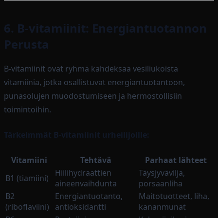
6. B-vitamiinit: Energiantuotannon
Perusta
B-vitamiinit ovat ryhmä kahdeksaa vesiliukoista
vitamiinia, jotka osallistuvat energiantuotantoon,
punasolujen muodostumiseen ja hermostollisiin
toimintoihin.
Tärkeimmät B-vitamiinit urheilijoille:
Vitamiini
Tehtävä
Parhaat lähteet
Hiilihydraattien
Täysjyvävilja,
B1 (tiamiini)
aineenvaihdunta
porsaanliha
B2
Energiantuotanto,
Maitotuotteet, liha,
(riboflaviini)
antioksidantti
kananmunat