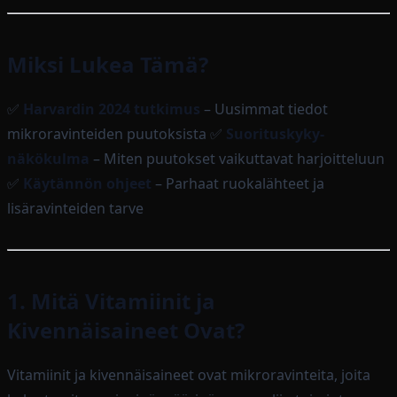
Miksi Lukea Tämä?
✅
Harvardin 2024 tutkimus
– Uusimmat tiedot
mikroravinteiden puutoksista ✅
Suorituskyky-
näkökulma
– Miten puutokset vaikuttavat harjoitteluun
✅
Käytännön ohjeet
– Parhaat ruokalähteet ja
lisäravinteiden tarve
1. Mitä Vitamiinit ja
Kivennäisaineet Ovat?
Vitamiinit ja kivennäisaineet ovat mikroravinteita, joita