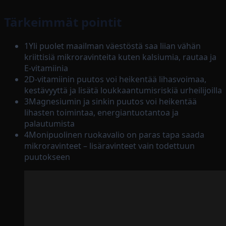
Tärkeimmät pointit
1
Yli puolet maailman väestöstä saa liian vähän
kriittisiä mikroravinteita kuten kalsiumia, rautaa ja
E-vitamiinia
2
D-vitamiinin puutos voi heikentää lihasvoimaa,
kestävyyttä ja lisätä loukkaantumisriskiä urheilijoilla
3
Magnesiumin ja sinkin puutos voi heikentää
lihasten toimintaa, energiantuotantoa ja
palautumista
4
Monipuolinen ruokavalio on paras tapa saada
mikroravinteet – lisäravinteet vain todettuun
puutokseen