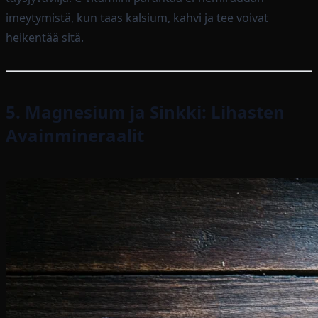
imeytymistä, kun taas kalsium, kahvi ja tee voivat
heikentää sitä.
5. Magnesium ja Sinkki: Lihasten
Avainmineraalit