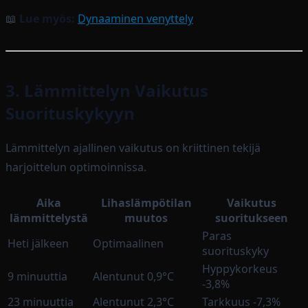
📖
Lue myös:
Dynaaminen venyttely
3. Lämmittelyn Vaikutus
Suorituskykyyn
Lämmittelyn ajallinen vaikutus on kriittinen tekijä
harjoittelun optimoinnissa.
Aika
Lihaslämpötilan
Vaikutus
lämmittelystä
muutos
suoritukseen
Paras
Heti jälkeen
Optimaalinen
suorituskyky
Hyppykorkeus
9 minuuttia
Alentunut 0,9°C
-3,8%
23 minuuttia
Alentunut 2,3°C
Tarkkuus -7,3%