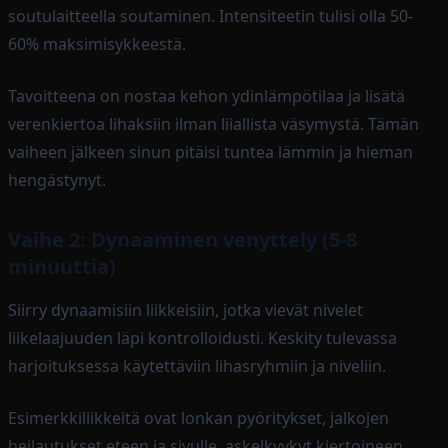
soutulaitteella soutaminen. Intensiteetin tulisi olla 50-
60% maksimisykkeestä.
Tavoitteena on nostaa kehon ydinlämpötilaa ja lisätä
verenkiertoa lihaksiin ilman liiallista väsymystä. Tämän
vaiheen jälkeen sinun pitäisi tuntea lämmin ja hieman
hengästynyt.
Vaihe 2: Dynaaminen venyttely (5-8
minuuttia)
Siirry dynaamisiin liikkeisiin, jotka vievät nivelet
liikelaajuuden läpi kontrolloidusti. Keskity tulevassa
harjoituksessa käytettäviin lihasryhmiin ja niveliin.
Esimerkkiliikkeitä ovat lonkan pyöritykset, jalkojen
heilautukset eteen ja sivulle, askelkyykyt kiertoineen,