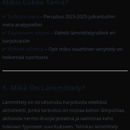
Miksi Lukea Tämä?
✅
Tutkittu tieto
– Perustuu 2023-2025 julkaistuihin
meta-analyyseihin
✅
Käytännön ohjeet
– Valmiit lämmittelyrutiinit eri
harjoituksiin
✅
Virheet vältetty
– Opit miksi staattinen venyttely voi
heikentää suoritusta
1. Mikä On Lämmittely?
Lämmittely on strukturoitu harjoitusta edeltävä
aktiviteetti, jonka tarkoitus on nostaa kehon lämpötilaa,
aktivoida hermo-lihasjärjestelmä ja valmistaa keho
tulevaan fyysiseen suoritukseen. Tehokas lämmittely