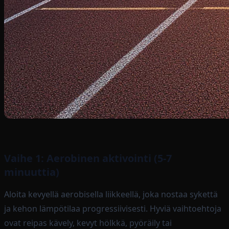
Vaihe 1: Aerobinen aktivointi (5-7
minuuttia)
Aloita kevyellä aerobisella liikkeellä, joka nostaa sykettä
ja kehon lämpötilaa progressiivisesti. Hyviä vaihtoehtoja
ovat reipas kävely, kevyt hölkkä, pyöräily tai