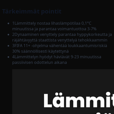
Tärkeimmät pointit
1
Lämmittely nostaa lihaslämpötilaa 0,1°C
minuutissa ja parantaa voimantuottoa 3-7%
2
Dynaaminen venyttely parantaa hyppykorkeutta ja
räjähtävyyttä staattista venyttelyä tehokkaammin
3
FIFA 11+ -ohjelma vähentää loukkaantumisriskiä
30% säännöllisesti käytettynä
4
Lämmittelyn hyödyt häviävät 9-23 minuutissa
passiivisen odottelun aikana