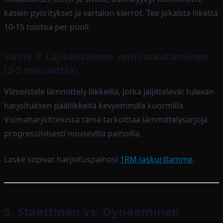
käsien pyöritykset ja vartalon kierrot. Tee jokaista liikettä
10-15 toistoa per puoli.
Vaihe 3: Lajikohtainen valmistautuminen
(3-5 minuuttia)
Viimeistele lämmittely liikkeillä, jotka jäljittelevät tulevan
harjoituksen pääliikkeitä kevyemmillä kuormilla.
Voimaharjoittelussa tämä tarkoittaa lämmittelysarjoja
progressiivisesti nousevilla painoilla.
Laske sopivat harjoituspainosi
1RM-laskurillamme
.
5. Staattinen vs. Dynaaminen