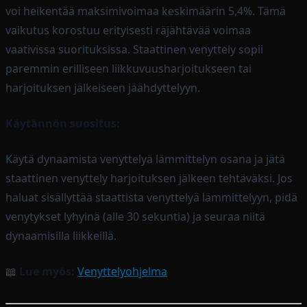
voi heikentää maksimivoimaa keskimäärin 5,4%. Tämä
vaikutus korostuu erityisesti räjähtävää voimaa
vaativissa suorituksissa. Staattinen venyttely sopii
paremmin erilliseen liikkuvuusharjoitukseen tai
harjoituksen jälkeiseen jäähdyttelyyn.
Käytännön suositus:
Käytä dynaamista venyttelyä lämmittelyn osana ja jätä
staattinen venyttely harjoituksen jälkeen tehtäväksi. Jos
haluat sisällyttää staattista venyttelyä lämmittelyyn, pidä
venytykset lyhyinä (alle 30 sekuntia) ja seuraa niitä
dynaamisilla liikkeillä.
📖
Lue myös:
Venyttelyohjelma