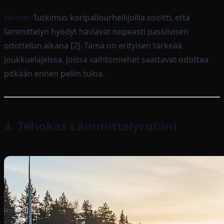
Huom:
Tutkimus koripallourheilijoilla osoitti, että
lämmittelyn hyödyt häviävät nopeasti passiivisen
odottelun aikana [2]. Tämä on erityisen tärkeää
joukkuelajeissa, joissa vaihtomiehet saattavat odottaa
pitkään ennen peliin tuloa.
4. Tehokas Lämmittelyrutiini