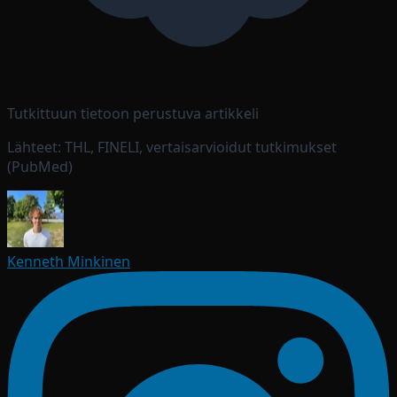
Tutkittuun tietoon perustuva artikkeli
Lähteet: THL, FINELI, vertaisarvioidut tutkimukset
(PubMed)
Kenneth Minkinen