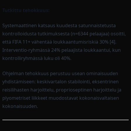
Tutkittu tehokkuus:
Systemaattinen katsaus kuudesta satunnaistetusta
kontrolloidusta tutkimuksesta (n=6344 pelaajaa) osoitti,
että FIFA 11+ vähentää loukkaantumisriskiä 30% [4].
Interventio-ryhmässä 24% pelaajista loukkaantui, kun
kontrolliryhmässä luku oli 40%.
Ohjelman tehokkuus perustuu usean ominaisuuden
yhdistämiseen: keskivartalon stabilointi, eksentrinen
reisilihasten harjoittelu, proprioseptinen harjoittelu ja
plyometriset liikkeet muodostavat kokonaisvaltaisen
kokonaisuuden.