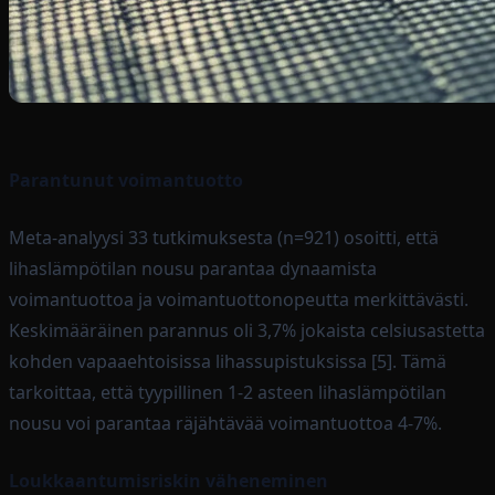
Parantunut voimantuotto
Meta-analyysi 33 tutkimuksesta (n=921) osoitti, että
lihaslämpötilan nousu parantaa dynaamista
voimantuottoa ja voimantuottonopeutta merkittävästi.
Keskimääräinen parannus oli 3,7% jokaista celsiusastetta
kohden vapaaehtoisissa lihassupistuksissa [5]. Tämä
tarkoittaa, että tyypillinen 1-2 asteen lihaslämpötilan
nousu voi parantaa räjähtävää voimantuottoa 4-7%.
Loukkaantumisriskin väheneminen