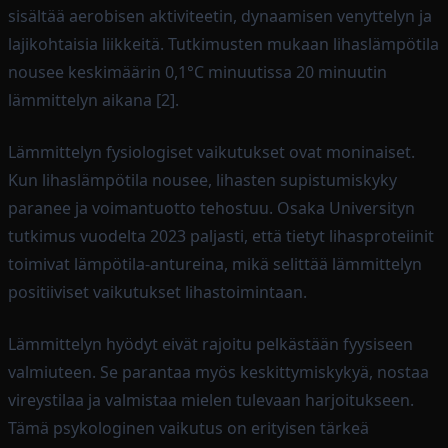
sisältää aerobisen aktiviteetin, dynaamisen venyttelyn ja
lajikohtaisia liikkeitä. Tutkimusten mukaan lihaslämpötila
nousee keskimäärin 0,1°C minuutissa 20 minuutin
lämmittelyn aikana [2].
Lämmittelyn fysiologiset vaikutukset ovat moninaiset.
Kun lihaslämpötila nousee, lihasten supistumiskyky
paranee ja voimantuotto tehostuu. Osaka Universityn
tutkimus vuodelta 2023 paljasti, että tietyt lihasproteiinit
toimivat lämpötila-antureina, mikä selittää lämmittelyn
positiiviset vaikutukset lihastoimintaan.
Lämmittelyn hyödyt eivät rajoitu pelkästään fyysiseen
valmiuteen. Se parantaa myös keskittymiskykyä, nostaa
vireystilaa ja valmistaa mielen tulevaan harjoitukseen.
Tämä psykologinen vaikutus on erityisen tärkeä