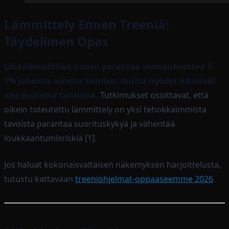
Lämmittely Ennen Treeniä:
Täydellinen Opas
Lihaslämpötilan nousu parantaa voimantuottoa 3-
7% jokaista astetta kohden, mutta hyödyt häviävät
alle puolessa tunnissa.
Tutkimukset osoittavat, että
oikein toteutettu lämmittely on yksi tehokkaimmista
tavoista parantaa suorituskykyä ja vähentää
loukkaantumisriskiä [1].
Jos haluat kokonaisvaltaisen näkemyksen harjoittelusta,
tutustu kattavaan
treeniohjelmat-oppaaseemme 2026
.