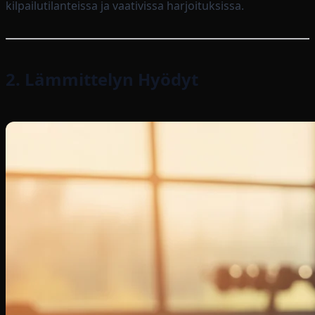
kilpailutilanteissa ja vaativissa harjoituksissa.
2. Lämmittelyn Hyödyt