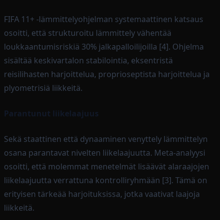
FIFA 11+ -lämmittelyohjelman systemaattinen katsaus
osoitti, että strukturoitu lämmittely vähentää
loukkaantumisriskiä 30% jalkapalloilijoilla [4]. Ohjelma
sisältää keskivartalon stabilointia, eksentristä
reisilihasten harjoittelua, proprioseptista harjoittelua ja
plyometrisiä liikkeitä.
Parantunut liikelaajuus
Sekä staattinen että dynaaminen venyttely lämmittelyn
osana parantavat nivelten liikelaajuutta. Meta-analyysi
osoitti, että molemmat menetelmät lisäävät alaraajojen
liikelaajuutta verrattuna kontrolliryhmään [3]. Tämä on
erityisen tärkeää harjoituksissa, jotka vaativat laajoja
liikkeitä.